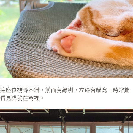
這座位視野不錯，前面有綠樹，左邊有貓窩，時常能
看見貓躺在窩裡。