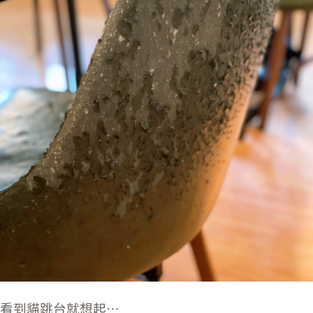
看到貓跳台就想起⋯