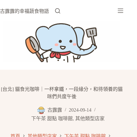
跳
至
古露露的幸福蔬食物語
主
要
內
容
[台北] 貓食光咖啡｜一杯拿鐵，一段緣分，和待領養的貓
咪們共度午後
古露露
2024-09-14
下午茶 甜點 咖啡館
,
其他類型店家
首頁
其他類型店家
下午茶 甜點 咖啡館