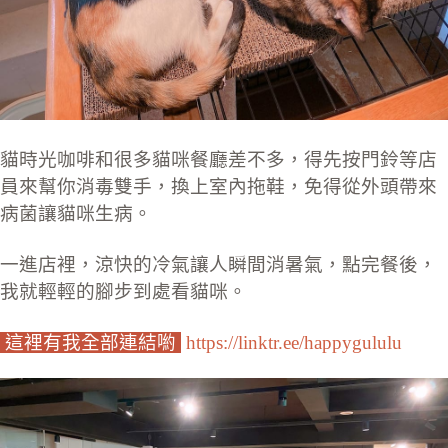
貓時光咖啡和很多貓咪餐廳差不多，得先按門鈴等店
員來幫你消毒雙手，換上室內拖鞋，免得從外頭帶來
病菌讓貓咪生病。
一進店裡，涼快的冷氣讓人瞬間消暑氣，點完餐後，
我就輕輕的腳步到處看貓咪。
這裡有我全部連結喲
https://linktr.ee/happygululu