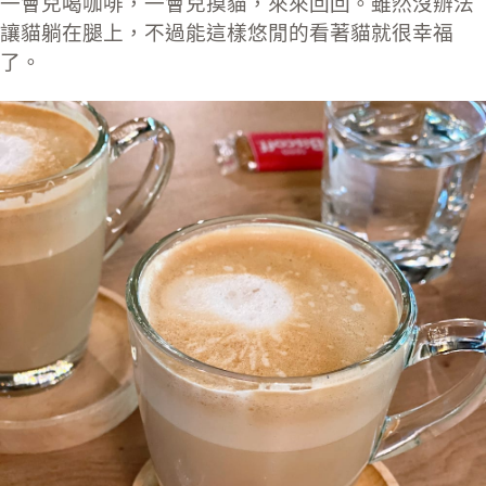
一會兒喝咖啡，一會兒摸貓，來來回回。雖然沒辦法
讓貓躺在腿上，不過能這樣悠閒的看著貓就很幸福
了。