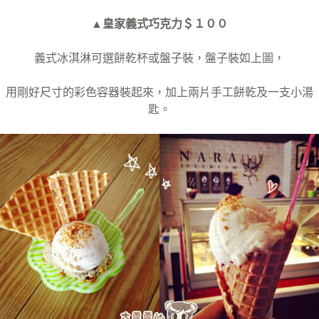
▲皇家義式巧克力＄１００
義式冰淇淋可選餅乾杯或盤子裝，盤子裝如上圖，
用剛好尺寸的彩色容器裝起來，加上兩片手工餅乾及一支小湯
匙。