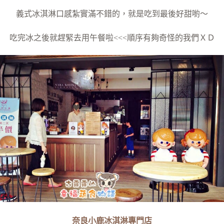
義式冰淇淋口感紮實滿不錯的，就是吃到最後好甜喲～
吃完冰之後就趕緊去用午餐啦<<<順序有夠奇怪的我們ＸＤ
奈良小鹿冰淇淋專門店