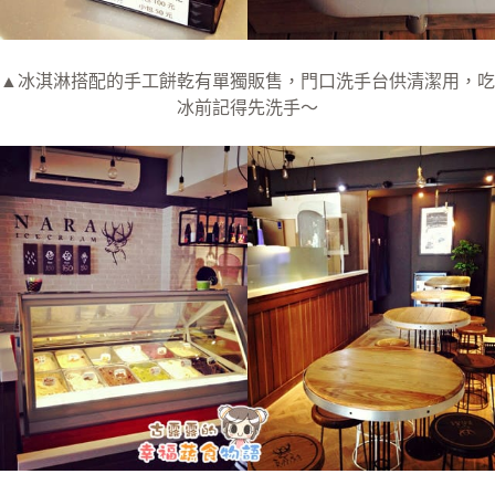
▲冰淇淋搭配的手工餅乾有單獨販售，門口洗手台供清潔用，吃
冰前記得先洗手～