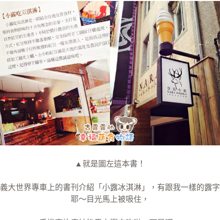
▲就是圖左這本書！
義大世界專車上的書刊介紹「小露冰淇淋」，有跟我一樣的露字
耶～目光馬上被吸住，