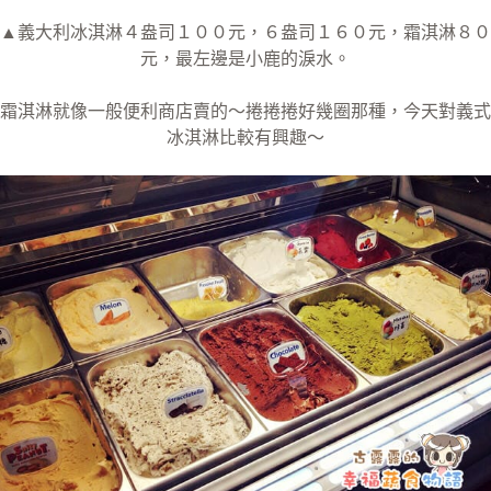
▲義大利冰淇淋４盎司１００元，６盎司１６０元，霜淇淋８０
元，最左邊是小鹿的淚水。
霜淇淋就像一般便利商店賣的～捲捲捲好幾圈那種，今天對義式
冰淇淋比較有興趣～