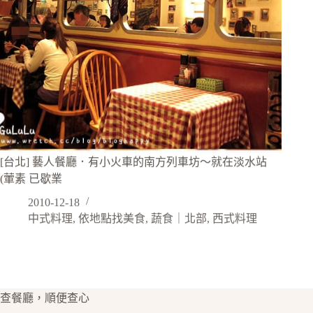
[台北] 藝人餐廳．有小火車的南方列車坊～就在淡水站
(葷素 已歇業
2010-12-18
中式料理
,
依地點找美食
,
蔬食｜北部
,
西式料理
查餐廳，順便查心