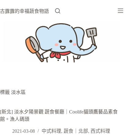
跳
至
古露露的幸福蔬食物語
主
要
內
容
標籤
淡水區
[新北] 淡水夕陽景觀 蔬食餐廳｜Coolife貓頭鷹藝品素食
館。漁人碼頭
2021-03-08
中式料理
,
蔬食｜北部
,
西式料理