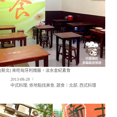
[新北] 來吃匈牙利燴飯，淡水金紀素食
2013-08-28
中式料理
,
依地點找美食
,
蔬食｜北部
,
西式料理