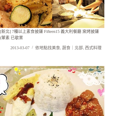
[新北] 7種以上素食披薩 Fifteen15 義大利餐廳 窯烤披薩
(葷素 已歇業
2013-03-07
依地點找美食
,
蔬食｜北部
,
西式料理