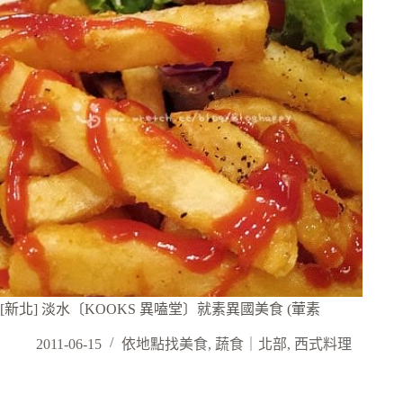
[新北] 淡水〔KOOKS 異嗑堂〕就素異國美食 (葷素
2011-06-15
依地點找美食
,
蔬食｜北部
,
西式料理