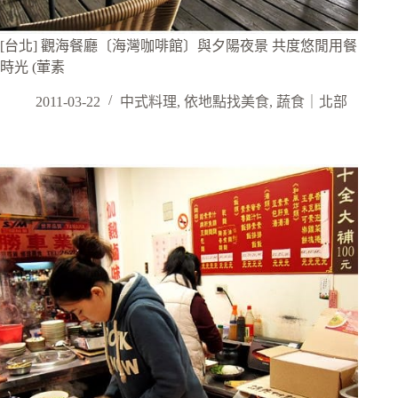
[台北] 觀海餐廳〔海灣咖啡館〕與夕陽夜景 共度悠閒用餐
時光 (葷素
2011-03-22
中式料理
,
依地點找美食
,
蔬食｜北部