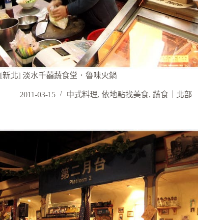
[新北] 淡水千囍蔬食堂．魯味火鍋
2011-03-15
中式料理
,
依地點找美食
,
蔬食｜北部