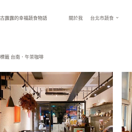
跳
至
主
古露露的幸福蔬食物語
關於我
台北市蔬食
要
內
容
標籤
台南．午茶咖啡