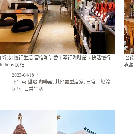
[新北] 慢行生活 留宿咖啡香｜萃行咖啡館 x 快活慢行
[台
hiihubs 民宿
啡廳
2023-04-18
下午茶 甜點 咖啡館
,
其他類型店家
,
日常｜旅館
民宿
,
日常生活