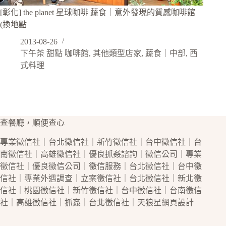
[彰化] the planet 星球咖啡 蔬食｜意外發現的質感咖啡館
(換地點
2013-08-26
下午茶 甜點 咖啡館
,
其他類型店家
,
蔬食｜中部
,
西
式料理
查餐廳，順便查心
專業
徵信社
｜
台北徵信社
｜
新竹徵信社
｜
台中徵信社
｜
台
南徵信社
｜
高雄徵信社
｜優良
抓姦
諮詢｜
徵信公司
｜專業
徵信社
｜優良
徵信公司
｜
徵信
服務｜
台北徵信社
｜
台中徵
信社
｜專業
外遇
調查｜立案
徵信社
｜
台北徵信社
｜
新北徵
信社
｜
桃園徵信社
｜
新竹徵信社
｜
台中徵信社
｜
台南徵信
社
｜
高雄徵信社
｜
抓姦
｜
台北徵信社
｜天狼星
網頁設計