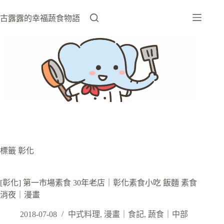
跳
至
古露露的幸福蔬食物語
主
要
內
容
標籤
彰化
[彰化] 第一市場素食 30年老店｜彰化素食小吃 飯麵 素食
消夜｜漫畫
2018-07-08
中式料理
,
漫畫｜食記
,
蔬食｜中部