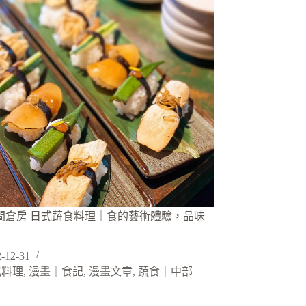
 山間倉房 日式蔬食料理｜食的藝術體驗，品味
-12-31
式料理
,
漫畫｜食記
,
漫畫文章
,
蔬食｜中部