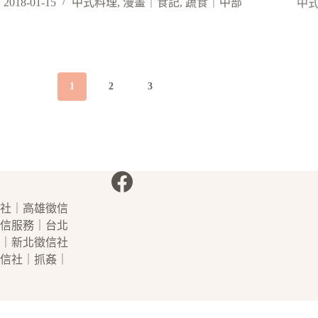
2018-01-15
中式料理
,
漫畫｜食記
,
蔬食｜中部
1
2
3
社
｜
高雄徵信
信
服務｜
台北
｜
新北徵信社
信社
｜
抓姦
｜
網站維護：
金城事務所