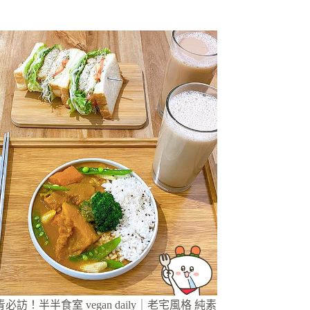
青必訪！半半食室 vegan daily｜老宅風格 純素