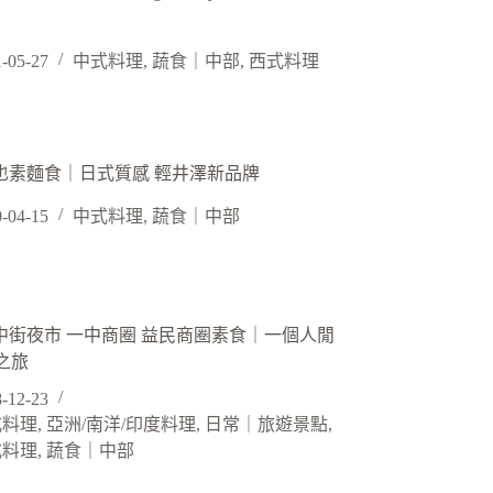
-05-27
中式料理
,
蔬食｜中部
,
西式料理
空也素麵食｜日式質感 輕井澤新品牌
-04-15
中式料理
,
蔬食｜中部
一中街夜市 一中商圈 益民商圈素食｜一個人閒
之旅
-12-23
式料理
,
亞洲/南洋/印度料理
,
日常｜旅遊景點
,
式料理
,
蔬食｜中部