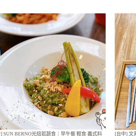
中] SUN BERNO光焙若蔬食｜早午餐 輕食 義式料
[台中] 文