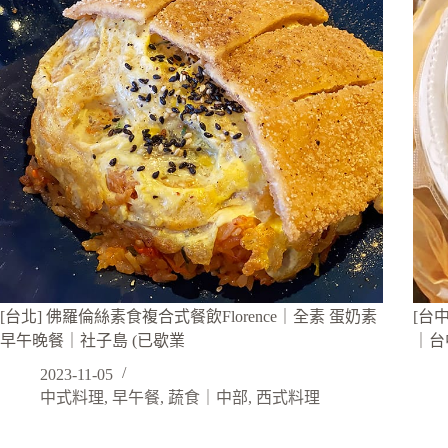
[台北] 佛羅倫絲素食複合式餐飲Florence｜全素 蛋奶素
[台
早午晚餐｜社子島 (已歇業
｜台
2023-11-05
中式料理
,
早午餐
,
蔬食｜中部
,
西式料理