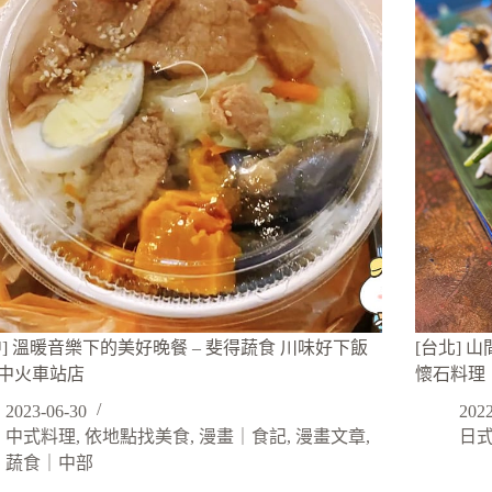
中] 溫暖音樂下的美好晚餐 – 斐得蔬食 川味好下飯
[台北]
中火車站店
懷石料理
2023-06-30
2022
中式料理
,
依地點找美食
,
漫畫｜食記
,
漫畫文章
,
日
蔬食｜中部