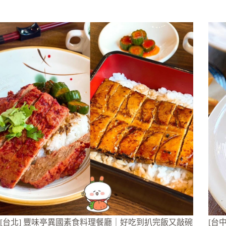
[台北] 豐味亭異國素食料理餐廳｜好吃到扒完飯又敲碗
[台