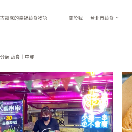
跳
至
主
古露露的幸福蔬食物語
關於我
台北市蔬食
要
內
容
分類
蔬食｜中部