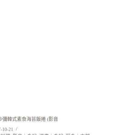
小沙彌韓式素食海苔飯捲 (影音
-10-21
式料理
,
影音｜食記
,
漫畫｜食記
,
蔬食｜中部