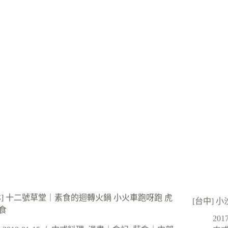
林] 十二號草堂｜素食的迴轉火鍋 小火車跑呀跑 虎
[台中] 
食
2017
中