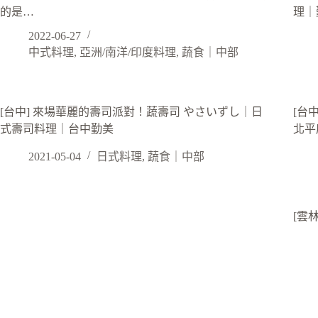
的是…
理｜
2022-06-27
中式料理
,
亞洲/南洋/印度料理
,
蔬食｜中部
[台中] 來場華麗的壽司派對！蔬壽司 やさいずし｜日
[台中
式壽司料理｜台中勤美
北平
2021-05-04
日式料理
,
蔬食｜中部
[雲