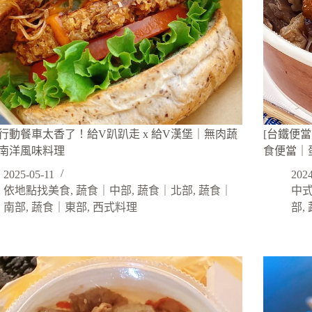
行動餐車太香了！給V趴趴走 x 給V漢堡｜無肉蔬
[台鐵便
南洋風味料理
食便當｜
2025-05-11
2024
依地點找美食
,
蔬食｜中部
,
蔬食｜北部
,
蔬食｜
中
南部
,
蔬食｜東部
,
西式料理
部
,