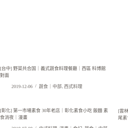
[台中] 野菜共合国｜義式蔬食料理餐廳｜西區 科博館
對面
2019-12-06
蔬食｜中部
,
西式料理
[彰化] 第一市場素食 30年老店｜彰化素食小吃 飯麵 素
[雲
食消夜｜漫畫
尾素