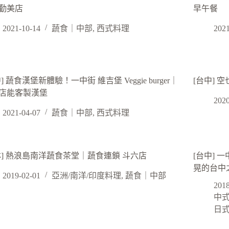
勤美店
早午餐
2021-10-14
蔬食｜中部
,
西式料理
2021
] 蔬食漢堡新體驗！一中街 維吉堡 Veggie burger｜
[台中] 
店能客製漢堡
2020
2021-04-07
蔬食｜中部
,
西式料理
林] 熱浪島南洋蔬食茶堂｜蔬食連鎖 斗六店
[台中] 
晃的台中
2019-02-01
亞洲/南洋/印度料理
,
蔬食｜中部
2018
中
日