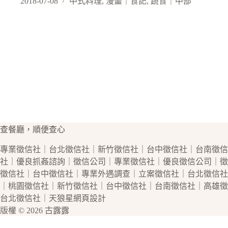
2018-07-08
中式料理
,
漫畫｜食記
,
蔬食｜中部
查餐廳，順便查心
專業
徵信社
｜
台北徵信社
｜
新竹徵信社
｜
台中徵信社
｜
台南徵信
社
｜優良
抓姦
諮詢｜
徵信公司
｜專業
徵信社
｜優良
徵信公司
｜
徵
徵信社
｜
台中徵信社
｜專業
外遇
調查｜立案
徵信社
｜
台北徵信社
｜
桃園徵信社
｜
新竹徵信社
｜
台中徵信社
｜
台南徵信社
｜
高雄徵
台北徵信社
｜天狼星
網頁設計
版權 © 2026 古露露