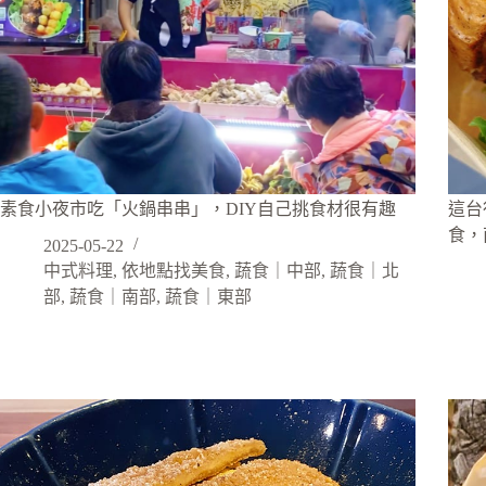
素食小夜市吃「火鍋串串」，DIY自己挑食材很有趣
這台
食，
2025-05-22
中式料理
,
依地點找美食
,
蔬食｜中部
,
蔬食｜北
部
,
蔬食｜南部
,
蔬食｜東部