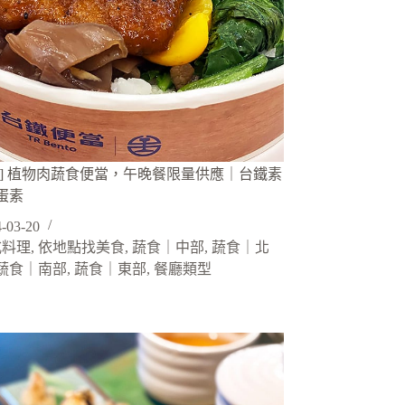
當] 植物肉蔬食便當，午晚餐限量供應｜台鐵素
蛋素
-03-20
式料理
,
依地點找美食
,
蔬食｜中部
,
蔬食｜北
蔬食｜南部
,
蔬食｜東部
,
餐廳類型