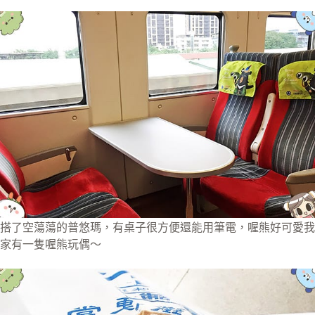
搭了空蕩蕩的普悠瑪，有桌子很方便還能用筆電，喔熊好可愛我
家有一隻喔熊玩偶～