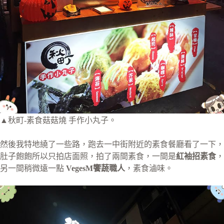
▲秋町-素食菇菇燒 手作小丸子。
然後我特地繞了一些路，跑去一中街附近的素食餐廳看了一下，
肚子飽飽所以只拍店面照，拍了兩間素食，一間是
紅袖招素食
，
另一間稍微遠一點
VegesM饗蔬職人
，素食滷味。