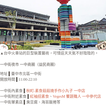
▲台中火車站的巨型裝置藝術，可惜這天天氣不好陰陰的。
一中街夜市 一中商圈（益民商圈）
地址 ▌臺中市北區一中街
開放時間 ▌11:00-22:10
一中街內素食 ▌
秋町-素食菇菇燒手作小丸子 一中店
一中街附近素食 ▌
紅袖招素食
、
VegesM 饗蔬職人 一中參代店
一中街葷素店 ▌臭豆腐、海苔飯捲等