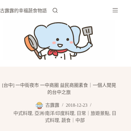
跳
至
古露露的幸福蔬食物語
主
要
內
容
[台中] 一中街夜市 一中商圈 益民商圈素食｜一個人閒晃
的台中之旅
古露露
2018-12-23
中式料理
,
亞洲/南洋/印度料理
,
日常｜旅遊景點
,
日
式料理
,
蔬食｜中部