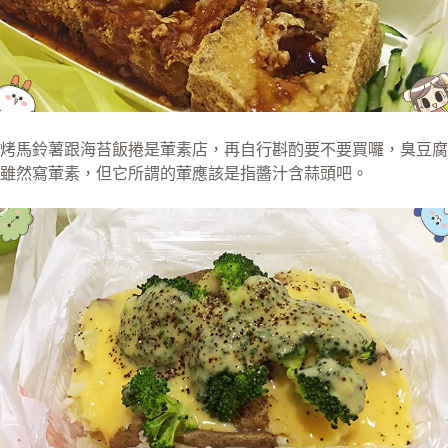
烤馬鈴薯跟海苔飯捲是葷素店，再自行斟酌要不要買囉，臭豆腐
雖然寫葷素，但它所謂的葷應該是指醬汁含蒜頭吧。