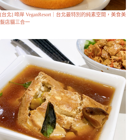
[台北] 啼岸 VeganResort｜台北最特別的純素空間，美食美
髮店貓三合一