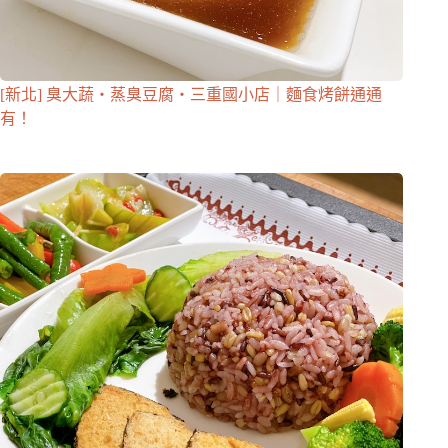
[新北] 臭大蔬・蒸臭豆腐・三重國小店｜麵食烤餅通通
有！