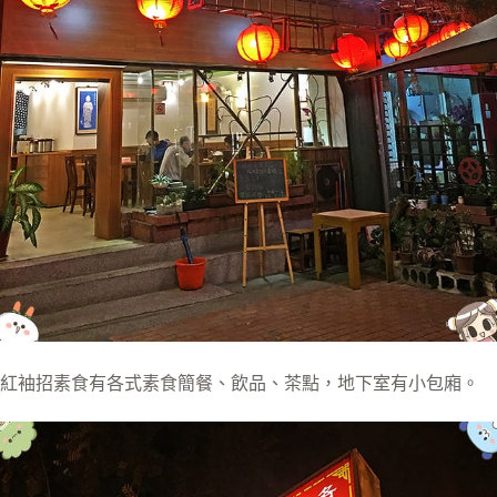
紅袖招素食有各式素食簡餐、飲品、茶點，地下室有小包廂。