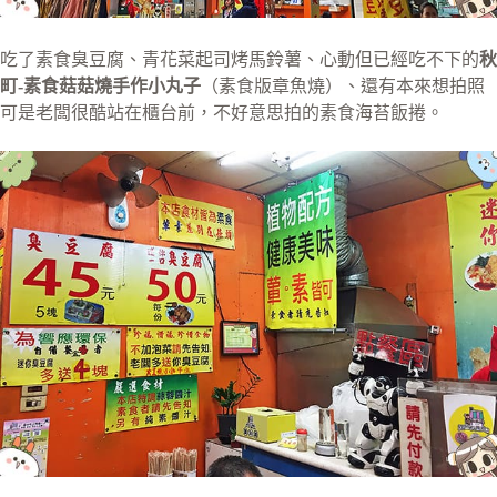
吃了素食臭豆腐、青花菜起司烤馬鈴薯、心動但已經吃不下的
秋
町-素食菇菇燒手作小丸子
（素食版章魚燒）、還有本來想拍照
可是老闆很酷站在櫃台前，不好意思拍的素食海苔飯捲。