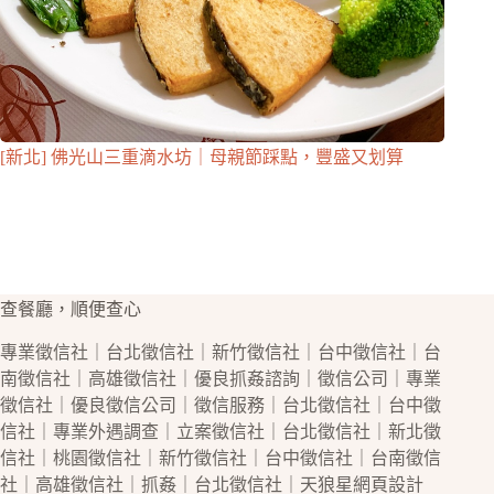
[新北] 佛光山三重滴水坊｜母親節踩點，豐盛又划算
查餐廳，順便查心
專業
徵信社
｜
台北徵信社
｜
新竹徵信社
｜
台中徵信社
｜
台
南徵信社
｜
高雄徵信社
｜優良
抓姦
諮詢｜
徵信公司
｜專業
徵信社
｜優良
徵信公司
｜
徵信
服務｜
台北徵信社
｜
台中徵
信社
｜專業
外遇
調查｜立案
徵信社
｜
台北徵信社
｜
新北徵
信社
｜
桃園徵信社
｜
新竹徵信社
｜
台中徵信社
｜
台南徵信
社
｜
高雄徵信社
｜
抓姦
｜
台北徵信社
｜天狼星
網頁設計