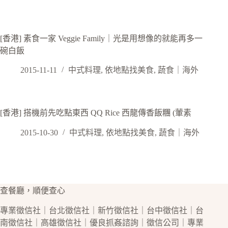
[香港] 素食一家 Veggie Family｜光是用想像的就能再多一
碗白飯
2015-11-11
中式料理
,
依地點找美食
,
蔬食｜海外
[香港] 搭機前先吃點東西 QQ Rice 西龍傳香飯糰 (葷素
2015-10-30
中式料理
,
依地點找美食
,
蔬食｜海外
查餐廳，順便查心
專業
徵信社
｜
台北徵信社
｜
新竹徵信社
｜
台中徵信社
｜
台
南徵信社
｜
高雄徵信社
｜優良
抓姦
諮詢｜
徵信公司
｜專業