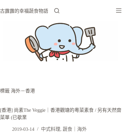
跳
至
古露露的幸福蔬食物語
主
要
內
容
標籤
海外－香港
[香港] 尚素The Veggie｜香港觀塘的粵菜素食 / 另有天然齋
菜單 (已歇業
2019-03-14
中式料理
,
蔬食｜海外