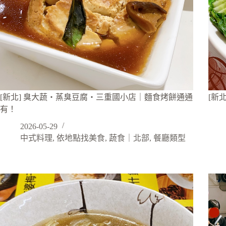
[新北] 臭大蔬・蒸臭豆腐・三重國小店｜麵食烤餅通通
[新
有！
2026-05-29
中式料理
,
依地點找美食
,
蔬食｜北部
,
餐廳類型