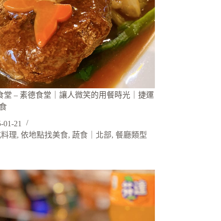
素食堂 – 素德食堂｜讓人微笑的用餐時光｜捷運
蔬食
-01-21
式料理
,
依地點找美食
,
蔬食｜北部
,
餐廳類型