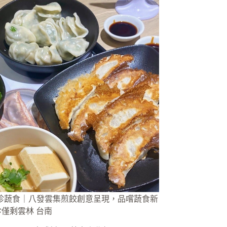
 芳珍蔬食｜八發雲集煎餃創意呈現，品嚐蔬食新
珍僅剩雲林 台南