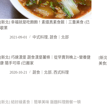
[新北] 幸福就是吃飽飽！素還真素食館｜三重美食 (已
歇業
2021-09-01
中式料理
,
蔬食｜北部
[新北] 巧速漢堡 蔬食漢堡薯條｜從早賣到晚上~營養健
[新
康 隨手可得 (已搬家
美食
2020-10-21
蔬食｜北部
,
西式料理
[新北] 結好緣素食｜簡單美味 飯麵料理飽餐一頓
[新
2019-11-08
中式料理
,
蔬食｜北部