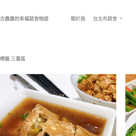
跳
至
主
古露露的幸福蔬食物語
關於我
台北市蔬食
要
內
容
標籤
三重區