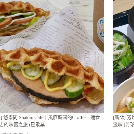
] 悠樂間 Shalom Cafe｜風靡韓國的Croffle，蔬食
[新北]
店的味蕾之旅 (已歇業
滋味 (芳