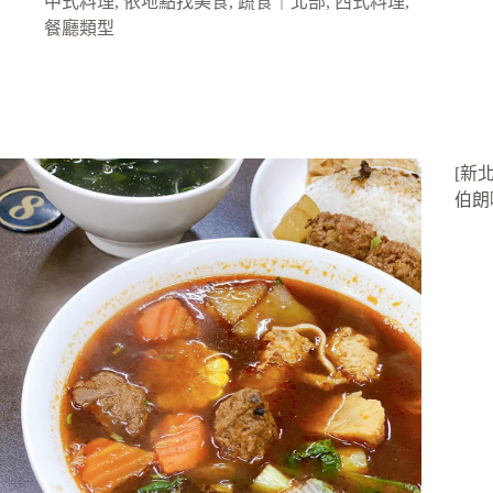
中式料理
,
依地點找美食
,
蔬食｜北部
,
西式料理
,
餐廳類型
[新北
伯朗