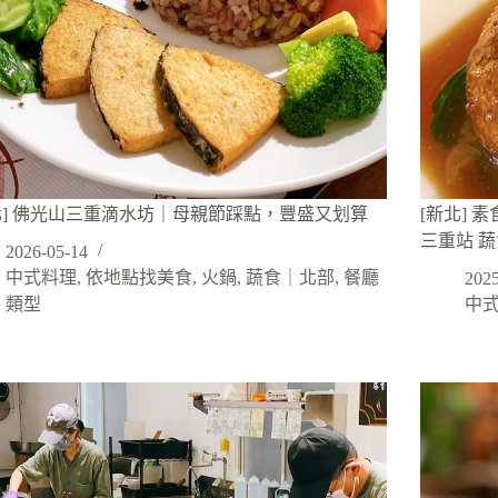
北] 佛光山三重滴水坊｜母親節踩點，豐盛又划算
[新北] 
三重站 
2026-05-14
中式料理
,
依地點找美食
,
火鍋
,
蔬食｜北部
,
餐廳
2025
類型
中