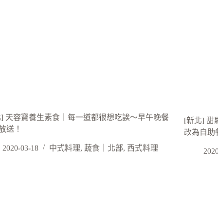
北] 天容寶養生素食｜每一道都很想吃誒～早午晚餐
[新北]
放送！
改為自助
2020-03-18
中式料理
,
蔬食｜北部
,
西式料理
2020
北] 佛里斯特廚房 蔬食早午餐｜捷運三和國中站
[新北]
重
2019-02-26
中式料理
,
影音｜食記
,
蔬食｜北部
,
西式料理