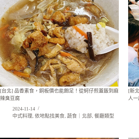
[台北] 品香素食，銅板價也能飽足！從蚵仔煎蓋飯到麻
[新
辣臭豆腐
人一
2024-11-14
中式料理
,
依地點找美食
,
蔬食｜北部
,
餐廳類型