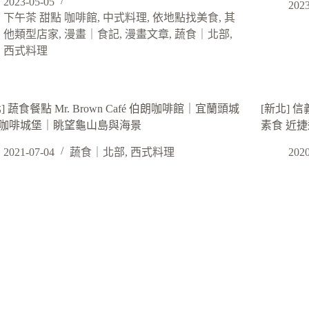
2023-05-05
2023
下午茶 甜點 咖啡館
,
中式料理
,
依地點找美食
,
其
他類型店家
,
漫畫｜食記
,
漫畫文章
,
蔬食｜北部
,
西式料理
] 蔬食餐點 Mr. Brown Café 伯朗咖啡館｜宜蘭頭城
[新北]
咖啡城堡｜眺望龜山島與海景
素食 近
2021-07-04
蔬食｜北部
,
西式料理
2020