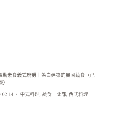
 甜羅勒素食義式廚房｜藍白建築的異國蔬食（已
餐）
-02-14
中式料理
,
蔬食｜北部
,
西式料理
 快樂屋素食食堂｜素鐵板牛排 滿足的美味｜三