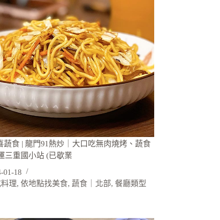
禾喜蔬食 | 龍門91熱炒｜大口吃無肉燒烤、蔬食
運三重國小站 (已歇業
-01-18
式料理
,
依地點找美食
,
蔬食｜北部
,
餐廳類型