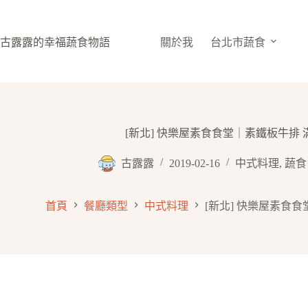
跳
至
主
古露露的幸福蔬食物語
關於我
台北市蔬食
要
內
容
[新北] 快樂屋素食食堂｜素鐵板牛排
古露露
2019-02-16
中式料理
,
蔬食
首頁
餐廳類型
中式料理
[新北] 快樂屋素食