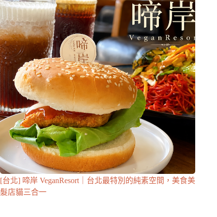
[台北] 啼岸 VeganResort｜台北最特別的純素空間，美食美
髮店貓三合一