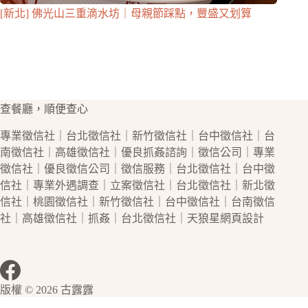
[新北] 佛光山三重滴水坊｜母親節踩點，豐盛又划算
查餐廳，順便查心
專業
徵信社
｜
台北徵信社
｜
新竹徵信社
｜
台中徵信社
｜
台
南徵信社
｜
高雄徵信社
｜優良
抓姦
諮詢｜
徵信公司
｜專業
徵信社
｜優良
徵信公司
｜
徵信
服務｜
台北徵信社
｜
台中徵
信社
｜專業
外遇
調查｜立案
徵信社
｜
台北徵信社
｜
新北徵
信社
｜
桃園徵信社
｜
新竹徵信社
｜
台中徵信社
｜
台南徵信
社
｜
高雄徵信社
｜
抓姦
｜
台北徵信社
｜天狼星
網頁設計
版權 © 2026 古露露