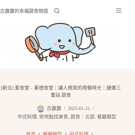
跳
至
古露露的幸福蔬食物語
主
要
內
容
[新北] 素食堂 – 素德食堂｜讓人微笑的用餐時光｜捷運三
重站 蔬食
古露露
2025-01-21
中式料理
,
依地點找美食
,
蔬食｜北部
,
餐廳類型
首頁
餐廳類型
中式料理