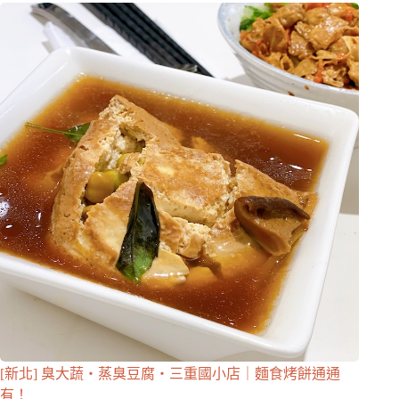
[新北] 臭大蔬・蒸臭豆腐・三重國小店｜麵食烤餅通通
有！