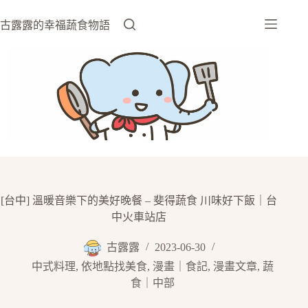
跳
至
古露露的幸福蔬食物語
主
要
內
容
[台中] 溫暖音樂下的美好晚餐 – 斐得蔬食 川味好下飯｜台
中火車站店
古露露
2023-06-30
中式料理
,
依地點找美食
,
漫畫｜食記
,
漫畫文章
,
蔬
食｜中部