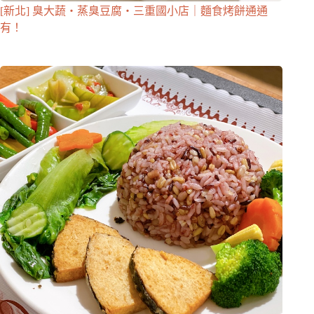
[新北] 臭大蔬・蒸臭豆腐・三重國小店｜麵食烤餅通通
有！