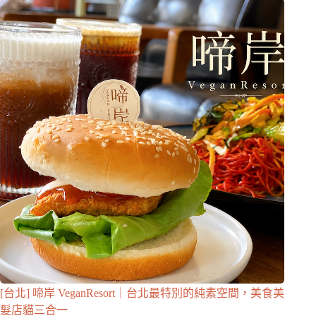
[台北] 啼岸 VeganResort｜台北最特別的純素空間，美食美
髮店貓三合一