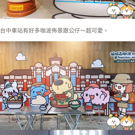
台中車站有好多咖波佈景跟公仔～超可愛。