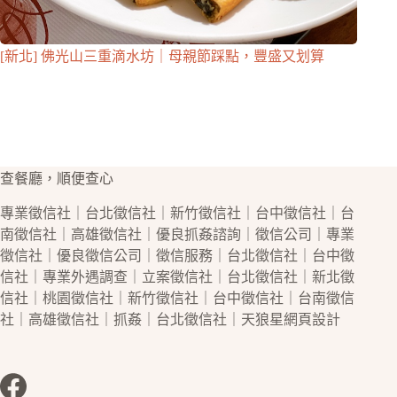
[新北] 佛光山三重滴水坊｜母親節踩點，豐盛又划算
查餐廳，順便查心
專業
徵信社
｜
台北徵信社
｜
新竹徵信社
｜
台中徵信社
｜
台
南徵信社
｜
高雄徵信社
｜優良
抓姦
諮詢｜
徵信公司
｜專業
徵信社
｜優良
徵信公司
｜
徵信
服務｜
台北徵信社
｜
台中徵
信社
｜專業
外遇
調查｜立案
徵信社
｜
台北徵信社
｜
新北徵
信社
｜
桃園徵信社
｜
新竹徵信社
｜
台中徵信社
｜
台南徵信
社
｜
高雄徵信社
｜
抓姦
｜
台北徵信社
｜天狼星
網頁設計