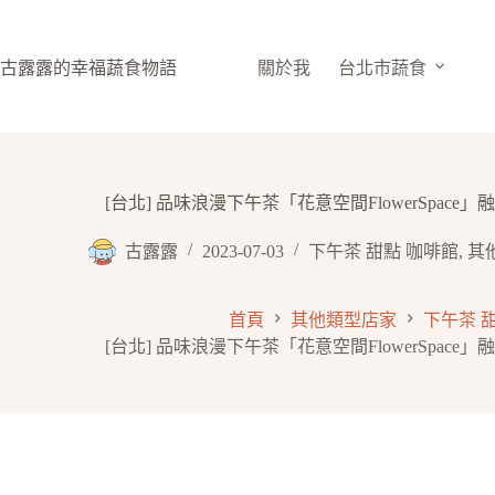
跳
至
主
古露露的幸福蔬食物語
關於我
台北市蔬食
要
內
容
[台北] 品味浪漫下午茶「花意空間FlowerSpac
古露露
2023-07-03
下午茶 甜點 咖啡館
,
其
首頁
其他類型店家
下午茶 
[台北] 品味浪漫下午茶「花意空間FlowerSpac