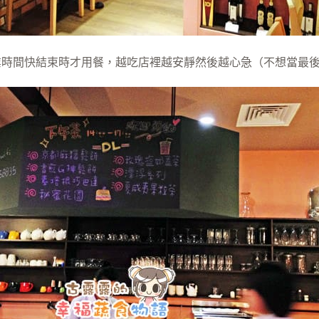
時間快結束時才用餐，越吃店裡越安靜然後越心急（不想當最後一