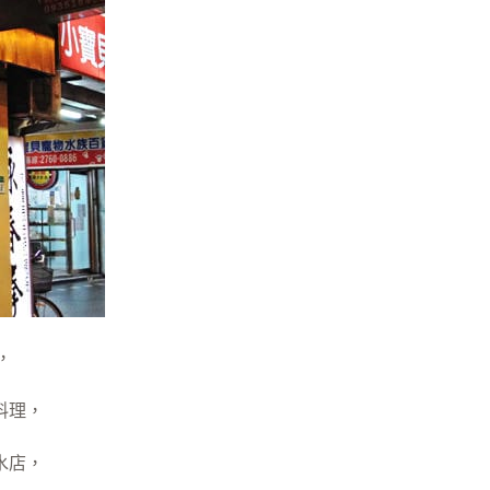
，
料理，
水店，