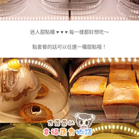
迷人甜點櫃 ♥ ♥ ♥ 每一樣都好想吃～
點套餐的話可以任選一種甜點哦！