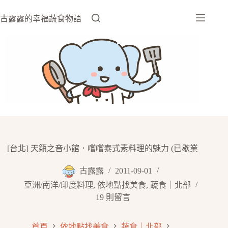
跳
至
古露露的幸福蔬食物語
主
要
內
容
[台北] 天籟之音小館．嚐嚐泰式素料理的魅力 (已歇業
古露露
2011-09-01
亞洲/南洋/印度料理
,
依地點找美食
,
蔬食｜北部
19 則留言
首頁
依地點找美食
蔬食｜北部