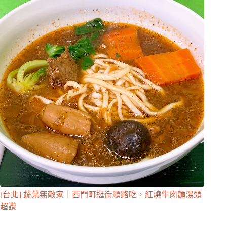
[台北] 蔬葉無敵家｜西門町逛街順路吃，紅燒牛肉麵湯頭
超讚