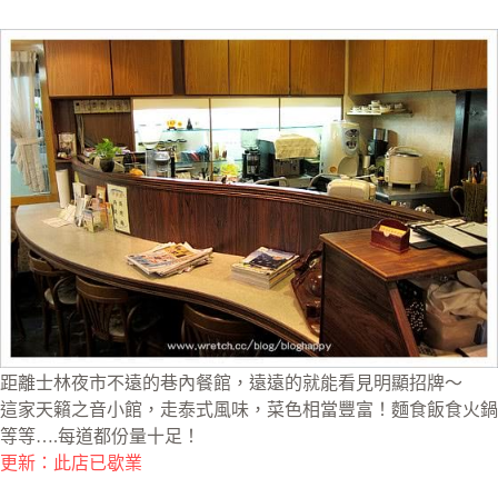
距離士林夜市不遠的巷內餐館，遠遠的就能看見明顯招牌～
這家天籟之音小館，走泰式風味，菜色相當豐富！麵食飯食火鍋
等等….每道都份量十足！
更新：此店已歇業