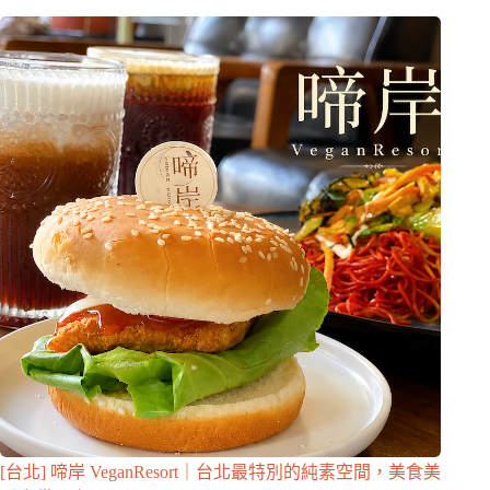
[台北] 啼岸 VeganResort｜台北最特別的純素空間，美食美