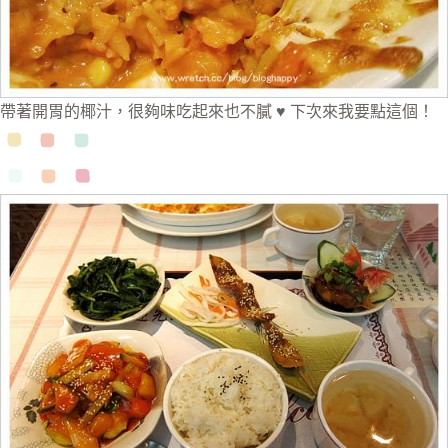
帶著開胃的椰汁，很夠味吃起來也不膩 ♥ 下次來我要點這個！