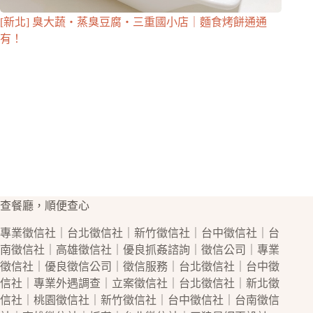
[新北] 臭大蔬・蒸臭豆腐・三重國小店｜麵食烤餅通通
有！
查餐廳，順便查心
專業
徵信社
｜
台北徵信社
｜
新竹徵信社
｜
台中徵信社
｜
台
南徵信社
｜
高雄徵信社
｜優良
抓姦
諮詢｜
徵信公司
｜專業
徵信社
｜優良
徵信公司
｜
徵信
服務｜
台北徵信社
｜
台中徵
信社
｜專業
外遇
調查｜立案
徵信社
｜
台北徵信社
｜
新北徵
信社
｜
桃園徵信社
｜
新竹徵信社
｜
台中徵信社
｜
台南徵信