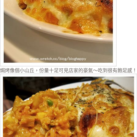
焗烤像個小山丘，份量十足可見店家的豪氣～吃到很有飽足感！