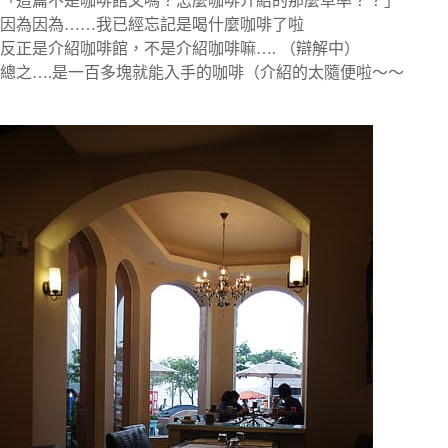
「這篇不是咖啡館文嗎？怎麼咖啡介紹的那麼草率？？」
因為因為……我已經忘記是喝什麼咖啡了啦
反正是介紹咖啡館，不是介紹咖啡嘛…. （辯解中）
總之….是一百多塊就能入手的咖啡（介紹的太隨便啦～～