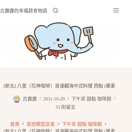
跳
至
古露露的幸福蔬食物語
主
要
內
容
[新北] 八里〔花神咖啡〕浪漫觀海中式料理 西點 (葷素
古露露
2011-10-20
下午茶 甜點 咖啡館
33 則留言
首頁
其他類型店家
下午茶 甜點 咖啡館
[新北] 八里〔花神咖啡〕浪漫觀海中式料理 西點 (葷素