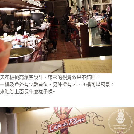
天花板挑高鏤空設計，帶來的視覺效果不錯哩！
一樓及戶外有少數座位，另外還有２、３樓可以觀景。
來瞧瞧上面長什麼樣子唄～