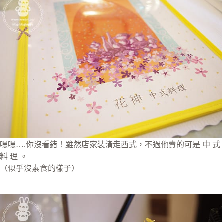
嘿嘿….你沒看錯！雖然店家裝潢走西式，不過他賣的可是 中 式
料 理 。
（似乎沒素食的樣子）