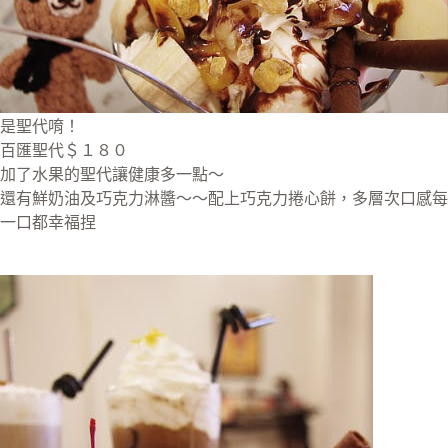
是聖代唷！
百匯聖代＄１８０
加了水果的聖代讓健康多一點～
還有鮮奶油及巧克力淋醬～～配上巧克力捲心餅，多層次口感每
一口都幸福捏