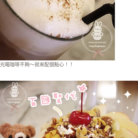
光喝咖啡不夠～就來配個點心！！