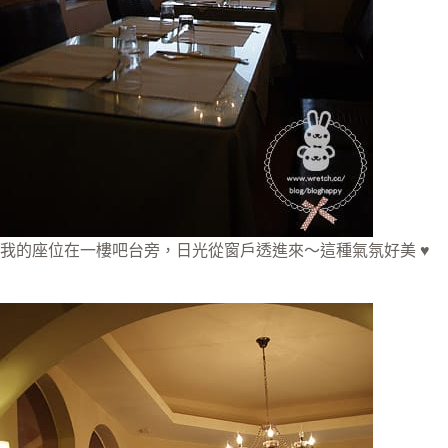
我的座位在一樓吧台旁，日光從窗戶透進來～這種氣氛好美 ♥