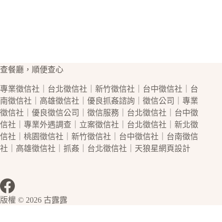
查餐廳，順便查心
專業
徵信社
｜
台北徵信社
｜
新竹徵信社
｜
台中徵信社
｜
台
南徵信社
｜
高雄徵信社
｜優良
抓姦
諮詢｜
徵信公司
｜專業
徵信社
｜優良
徵信公司
｜
徵信
服務｜
台北徵信社
｜
台中徵
信社
｜專業
外遇
調查｜立案
徵信社
｜
台北徵信社
｜
新北徵
信社
｜
桃園徵信社
｜
新竹徵信社
｜
台中徵信社
｜
台南徵信
社
｜
高雄徵信社
｜
抓姦
｜
台北徵信社
｜天狼星
網頁設計
版權 © 2026 古露露
網站維護：
金城事務所