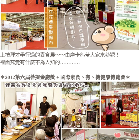
上禮拜才舉行過的素食展～～由摩卡熊帶大家來參觀！
裡面究竟有什麼不為人知的…………
＊2012第六屆菩提金廚獎 + 國際素食、有、機健康博覽會＊