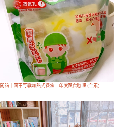
開箱｜國軍野戰加熱式餐盒 – 印度蔬食咖哩 (全素)