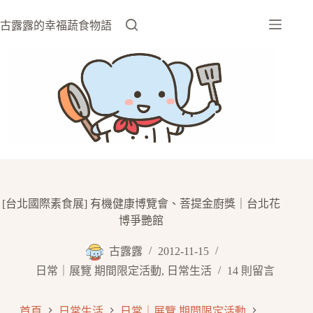
跳
至
古露露的幸福蔬食物語
主
要
內
容
[台北國際素食展] 有機健康博覽會、菩提金廚獎｜台北花
博爭艷館
古露露
2012-11-15
日常｜展覽 期間限定活動
,
日常生活
14 則留言
首頁
日常生活
日常｜展覽 期間限定活動