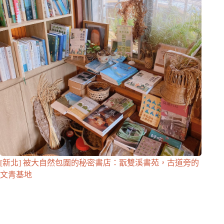
[新北] 被大自然包圍的秘密書店：翫雙溪書苑，古道旁的
文青基地