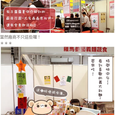
當然廠商不只這些囉！
＊＊＊