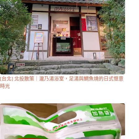
[台北] 北投散策｜瀧乃湯浴室，足湯與鯛魚燒的日式愜意
時光