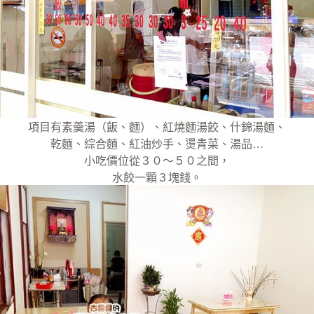
項目有素羹湯（飯、麵）、紅燒麵湯餃、什錦湯麵、
乾麵、綜合麵、紅油炒手、燙青菜、湯品…
小吃價位從３０～５０之間，
水餃一顆３塊錢。