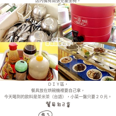
店內備有兩張兒童坐椅。
ＤＩＹ區，
餐具放在烘碗機裡要自己拿，
今天喝到的飲料是茶米茶（台語），小菜一盤只要２０元。