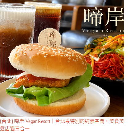
[台北] 啼岸 VeganResort｜台北最特別的純素空間，美食美
髮店貓三合一