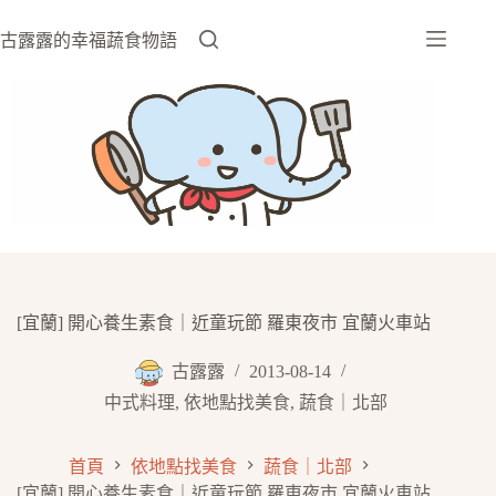
跳
至
古露露的幸福蔬食物語
主
要
內
容
[宜蘭] 開心養生素食｜近童玩節 羅東夜市 宜蘭火車站
古露露
2013-08-14
中式料理
,
依地點找美食
,
蔬食｜北部
首頁
依地點找美食
蔬食｜北部
[宜蘭] 開心養生素食｜近童玩節 羅東夜市 宜蘭火車站