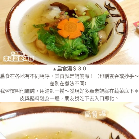
▲扁食湯＄３０
扁食在各地有不同稱呼，其實就是餛飩囉！（也稱雲吞或抄手～
差別在煮法不同）
我習慣叫他餛飩，用湯匙一撈～發現好多顆素餛躲在蔬菜底下＊
皮與餡料融為一體，朋友說吃下去入口即化。