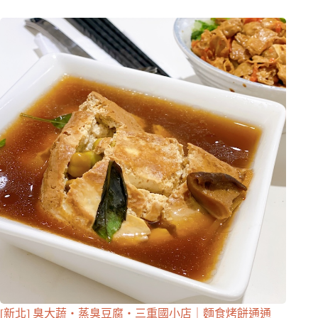
[新北] 臭大蔬・蒸臭豆腐・三重國小店｜麵食烤餅通通