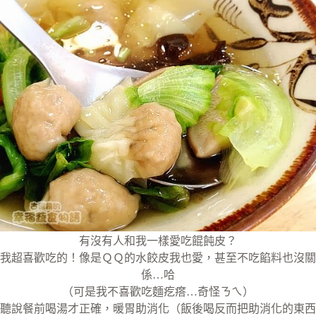
有沒有人和我一樣愛吃餛飩皮？
我超喜歡吃的！像是ＱＱ的水餃皮我也愛，甚至不吃餡料也沒關
係…哈
（可是我不喜歡吃麵疙瘩…奇怪ㄋㄟ）
聽說餐前喝湯才正確，暖胃助消化（飯後喝反而把助消化的東西