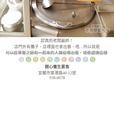
認真的老闆最帥！
店門外有攤子，店裡面也會出餐，唔…所以就是
可以趁等餐之餘和一起來的人猜從哪出餐
，
增進感情這樣
開心養生素食
宜蘭市東港路40-12號
938-0078