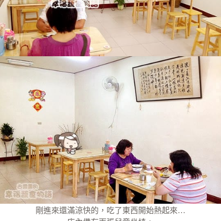
剛進來還滿涼快的，吃了東西開始熱起來…