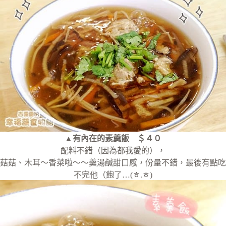
▲有內在的素羹飯 ＄４０
配料不錯（因為都我愛的），
菇菇、木耳～香菜啦～～羹湯鹹甜口感，份量不錯，最後有點吃
不完他（飽了…(ㅎ.ㅎ)