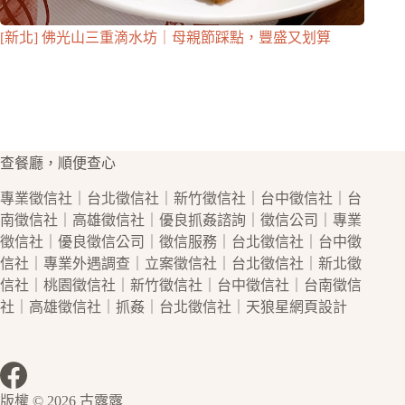
[新北] 佛光山三重滴水坊｜母親節踩點，豐盛又划算
查餐廳，順便查心
專業
徵信社
｜
台北徵信社
｜
新竹徵信社
｜
台中徵信社
｜
台
南徵信社
｜
高雄徵信社
｜優良
抓姦
諮詢｜
徵信公司
｜專業
徵信社
｜優良
徵信公司
｜
徵信
服務｜
台北徵信社
｜
台中徵
信社
｜專業
外遇
調查｜立案
徵信社
｜
台北徵信社
｜
新北徵
信社
｜
桃園徵信社
｜
新竹徵信社
｜
台中徵信社
｜
台南徵信
社
｜
高雄徵信社
｜
抓姦
｜
台北徵信社
｜天狼星
網頁設計
版權 © 2026 古露露