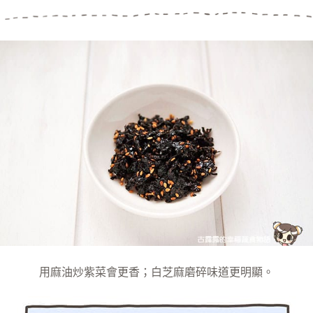
用麻油炒紫菜會更香；白芝麻磨碎味道更明顯。