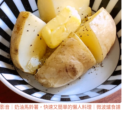
影音｜奶油馬鈴薯，快速又簡單的懶人料理｜微波爐食譜