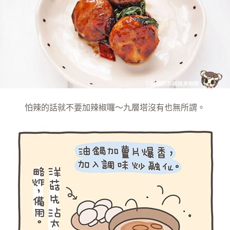
怕辣的話就不要加辣椒囉～九層塔沒有也無所謂。