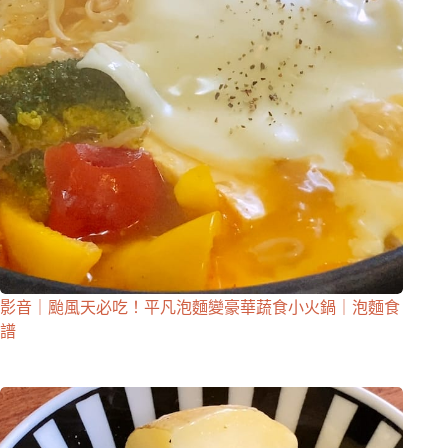
影音｜颱風天必吃！平凡泡麵變豪華蔬食小火鍋｜泡麵食
譜