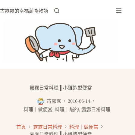
跳
至
古露露的幸福蔬食物語
主
要
內
容
露露日常料理 ▌小雞造型便當
古露露
2016-06-14
料理｜做便當
,
料理｜鹹的
,
露露日常料理
首頁
露露日常料理
料理｜做便當
露露日常料理 ▌小雞造型便當