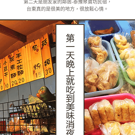
第二天是朋友家的鄰居-泰豫聚寶坊民宿，
台東真的是很美的地方，很放鬆心情。