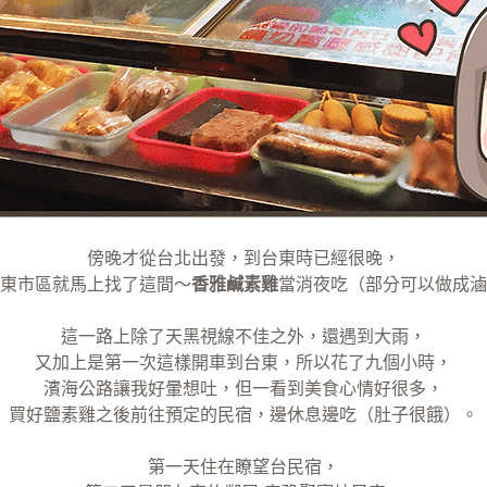
傍晚才從台北出發，到台東時已經很晚，
東市區就馬上找了這間～
香雅鹹素雞
當消夜吃（部分可以做成滷
這一路上除了天黑視線不佳之外，還遇到大雨，
又加上是第一次這樣開車到台東，所以花了九個小時，
濱海公路讓我好暈想吐，但一看到美食心情好很多，
買好鹽素雞之後前往預定的民宿，邊休息邊吃（肚子很餓）。
第一天住在瞭望台民宿，