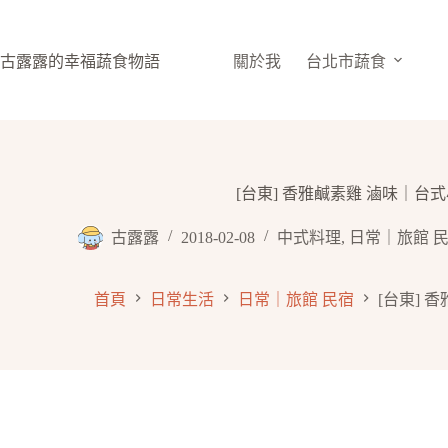
跳
至
主
古露露的幸福蔬食物語
關於我
台北市蔬食
要
內
容
[台東] 香雅鹹素雞 滷味｜台式
古露露
2018-02-08
中式料理
,
日常｜旅館 
首頁
日常生活
日常｜旅館 民宿
[台東] 