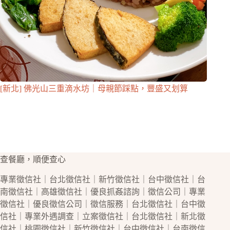
[新北] 佛光山三重滴水坊｜母親節踩點，豐盛又划算
查餐廳，順便查心
專業
徵信社
｜
台北徵信社
｜
新竹徵信社
｜
台中徵信社
｜
台
南徵信社
｜
高雄徵信社
｜優良
抓姦
諮詢｜
徵信公司
｜專業
徵信社
｜優良
徵信公司
｜
徵信
服務｜
台北徵信社
｜
台中徵
信社
｜專業
外遇
調查｜立案
徵信社
｜
台北徵信社
｜
新北徵
信社
｜
桃園徵信社
｜
新竹徵信社
｜
台中徵信社
｜
台南徵信