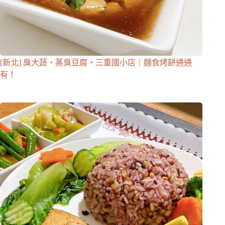
[新北] 臭大蔬・蒸臭豆腐・三重國小店｜麵食烤餅通通
有！