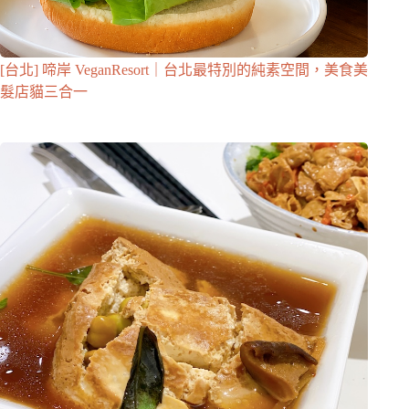
[台北] 啼岸 VeganResort｜台北最特別的純素空間，美食美
髮店貓三合一