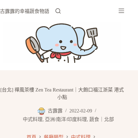
跳
至
古露露的幸福蔬食物語
主
要
內
容
[台北] 禪風茶樓 Zen Tea Restaurant｜大飽口福江浙菜 港式
小點
古露露
2022-02-09
中式料理
,
亞洲/南洋/印度料理
,
蔬食｜北部
首頁
餐廳類型
中式料理