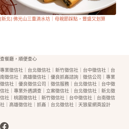
[新北] 佛光山三重滴水坊｜母親節踩點，豐盛又划算
查餐廳，順便查心
專業
徵信社
｜
台北徵信社
｜
新竹徵信社
｜
台中徵信社
｜
台
南徵信社
｜
高雄徵信社
｜優良
抓姦
諮詢｜
徵信公司
｜專業
徵信社
｜優良
徵信公司
｜
徵信
服務｜
台北徵信社
｜
台中徵
信社
｜專業
外遇
調查｜立案
徵信社
｜
台北徵信社
｜
新北徵
信社
｜
桃園徵信社
｜
新竹徵信社
｜
台中徵信社
｜
台南徵信
社
｜
高雄徵信社
｜
抓姦
｜
台北徵信社
｜天狼星
網頁設計