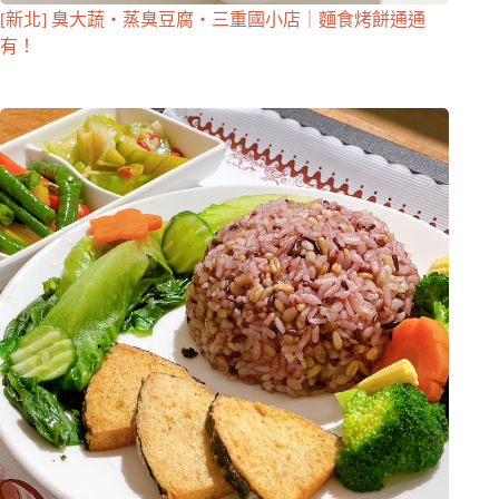
[新北] 臭大蔬・蒸臭豆腐・三重國小店｜麵食烤餅通通
有！