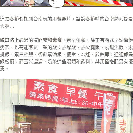
這是春節假期到台南玩的用餐照片，話說春節時的台南熱到像夏
天啊…
騎車路上經過的這間
安和素食
，賣早午餐，除了有西式早點漢堡
奶茶，也有能飽足一頓的飯：素燥飯、素火腿飯、素鹹魚飯、素
排飯、素三杯飯、香菇素滷飯、便當、炒麵、煎餃等，通通都是
銅板價，而玉米濃湯、奶茶這些湯類和飲料，與漢堡搭配另有優
惠。