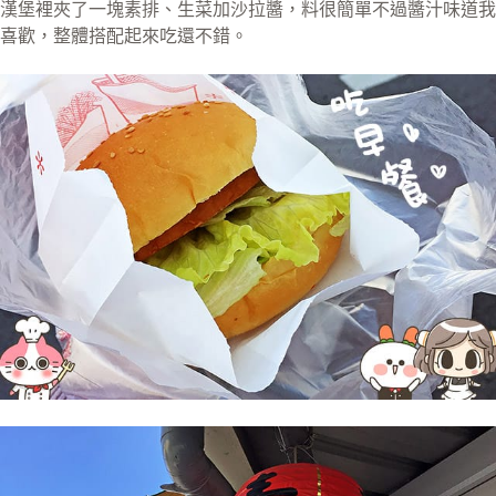
漢堡裡夾了一塊素排、生菜加沙拉醬，料很簡單不過醬汁味道我
喜歡，整體搭配起來吃還不錯。