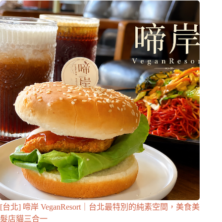
[台北] 啼岸 VeganResort｜台北最特別的純素空間，美食美
髮店貓三合一