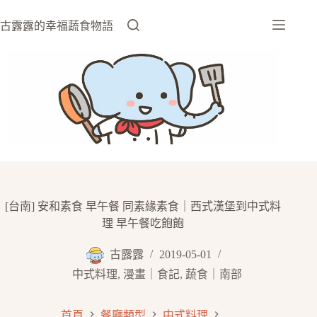
跳
至
古露露的幸福蔬食物語
主
要
內
容
[台南] 安和素食 早午餐 同素緣素食｜西式漢堡到中式料
理 早午餐吃飽飽
古露露
2019-05-01
中式料理
,
漫畫｜食記
,
蔬食｜南部
首頁
餐廳類型
中式料理