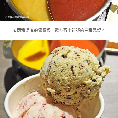
▲兩種湯底的鴛鴦鍋，還有賓士符號的三種湯鍋。