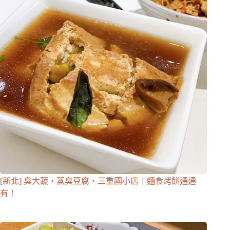
[新北] 臭大蔬・蒸臭豆腐・三重國小店｜麵食烤餅通通
有！