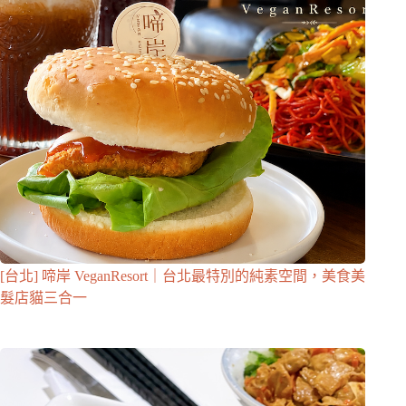
[台北] 啼岸 VeganResort｜台北最特別的純素空間，美食美
髮店貓三合一