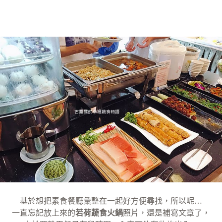
基於想把素食餐廳彙整在一起好方便尋找，所以呢…
一直忘記放上來的
若荷蔬食火鍋
照片，還是補寫文章了，