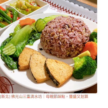
[新北] 佛光山三重滴水坊｜母親節踩點，豐盛又划算