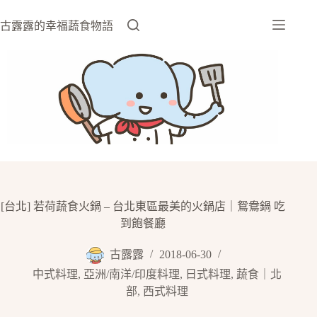
跳
至
古露露的幸福蔬食物語
主
要
內
容
[台北] 若荷蔬食火鍋 – 台北東區最美的火鍋店｜鴛鴦鍋 吃
到飽餐廳
古露露
2018-06-30
中式料理
,
亞洲/南洋/印度料理
,
日式料理
,
蔬食｜北
部
,
西式料理