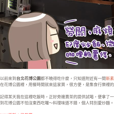
以前來到
台北花博公園
都不曉得吃什麼，只知道附近有一間
新素
在花博公園裡，用餐時間就來這家買，很方便，是集食行樂裡的
記得某天我在這裡吃飯時，正好旁邊賣茶的提供試喝，便拿了一
到花博公園不怕沒東西吃囉～料理味道不錯，個人特別愛炒麵。