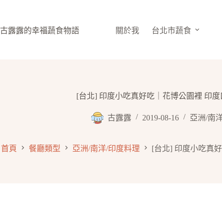
跳
至
主
古露露的幸福蔬食物語
關於我
台北市蔬食
要
內
容
[台北] 印度小吃真好吃｜花博公園裡 印度
古露露
2019-08-16
亞洲/南
首頁
餐廳類型
亞洲/南洋/印度料理
[台北] 印度小吃真