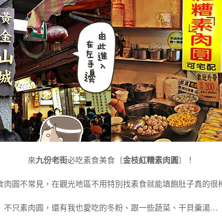
來
九份老街
必吃素食美食〔
金枝紅糟素肉圓
〕！
食肉圓不常見，在觀光地區不用特別找素食就能填飽肚子真的很
不只素肉圓，還有我也愛吃的冬粉、跟一些蔬菜、干貝羹湯…