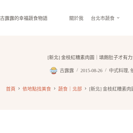
跳
至
主
古露露的幸福蔬食物語
關於我
台北市蔬食
要
內
容
[新北] 金枝紅糟素肉圓｜填飽肚子才有
古露露
2015-08-26
中式料理
,
首頁
依地點找美食
蔬食｜北部
[新北] 金枝紅糟