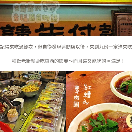
記得來吃過幾次，但自從發現這間店以後，來到九份一定進來吃
一種逛老街就要吃東西的節奏～而且這又能吃飽 = 滿足！