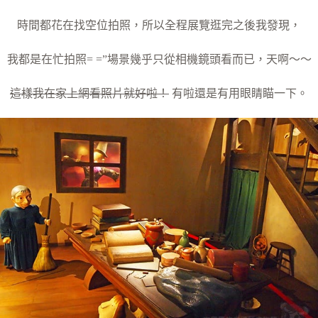
時間都花在找空位拍照，所以全程展覽逛完之後我發現，
我都是在忙拍照= =”場景幾乎只從相機鏡頭看而已，天啊～～
這樣我在家上網看照片就好啦！
有啦還是有用眼睛瞄一下。