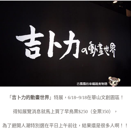
「
吉卜力的動畫世界
」特展，6/18~9/18在華山文創園區！
得知展覽消息就馬上買了早鳥票$250（全票350），
為了避開人潮特別選在平日上午前往，結果還是很多人啊！！