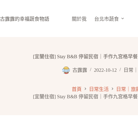
跳
至
主
古露露的幸福蔬食物語
關於我
台北市蔬食
要
內
容
[宜蘭住宿] Stay B&B 停留民宿｜手作九宮格
古露露
2022-10-12
日常｜
首頁
日常生活
日常｜旅
[宜蘭住宿] Stay B&B 停留民宿｜手作九宮格