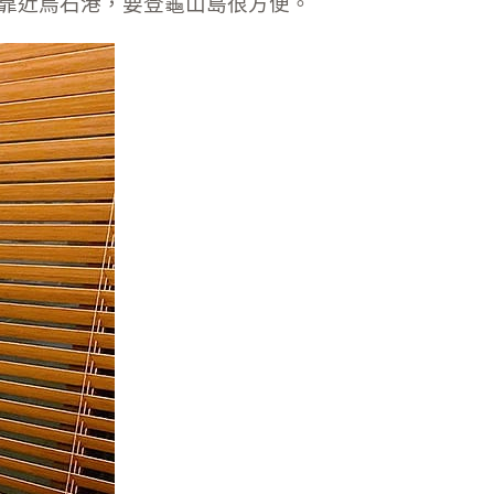
靠近烏石港，要登龜山島很方便。