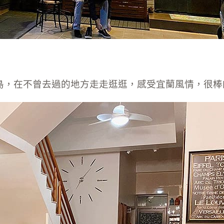
島，在不曾去過的地方走走逛逛，感受宜蘭風情，很棒