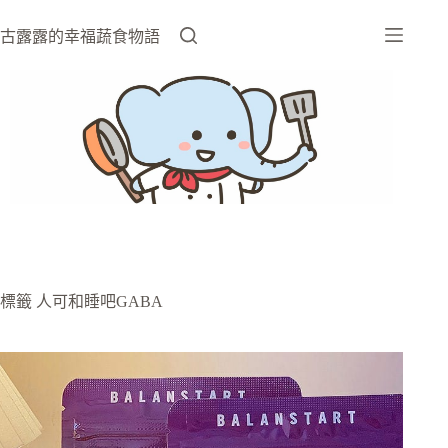
跳
至
古露露的幸福蔬食物語
主
要
內
容
標籤
人可和睡吧GABA