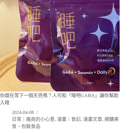
你還在等下一個天亮嗎？人可和「睡吧GABA」讓你幫助
入睡
2024-04-08
日常｜廠商的小心意
,
漫畫｜食記
,
漫畫文章
,
網購美
食、包裝食品