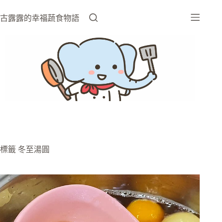
跳
至
古露露的幸福蔬食物語
主
要
內
容
標籤
冬至湯圓