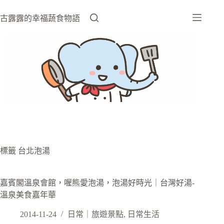
跳
至
古露露的幸福蔬食物語
主
要
內
容
標籤
台北泡湯
嘉賓閣溫泉會館，喔熊愛泡湯，泡湯好時光｜台灣好湯-
溫泉美食嘉年華
2014-11-24
日常｜旅遊景點
,
日常生活