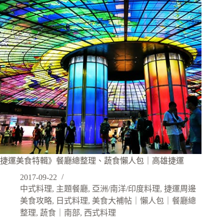
捷運美食特輯》餐廳總整理、蔬食懶人包｜高雄捷運
2017-09-22
中式料理
,
主題餐廳
,
亞洲/南洋/印度料理
,
捷運周邊
美食攻略
,
日式料理
,
美食大補帖｜懶人包｜餐廳總
整理
,
蔬食｜南部
,
西式料理