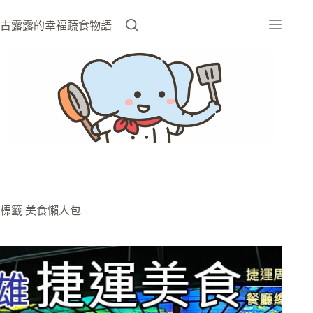
跳
至
古露露的幸福蔬食物語
主
要
內
容
標籤
美食懶人包