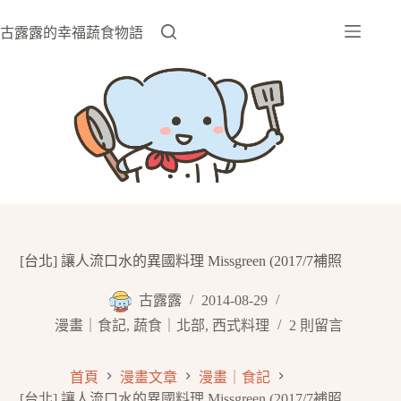
跳
至
古露露的幸福蔬食物語
主
要
內
容
[台北] 讓人流口水的異國料理 Missgreen (2017/7補照
古露露
2014-08-29
漫畫｜食記
,
蔬食｜北部
,
西式料理
2 則留言
首頁
漫畫文章
漫畫｜食記
[台北] 讓人流口水的異國料理 Missgreen (2017/7補照