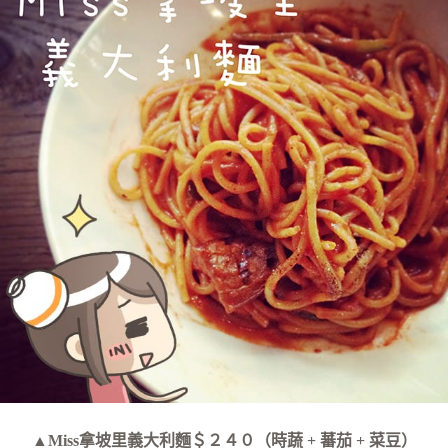
▲Miss拿坡里義大利麵＄２４０（時蔬 + 蕃茄 + 菜豆）