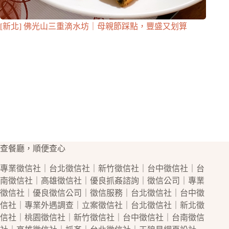
[新北] 佛光山三重滴水坊｜母親節踩點，豐盛又划算
查餐廳，順便查心
專業
徵信社
｜
台北徵信社
｜
新竹徵信社
｜
台中徵信社
｜
台
南徵信社
｜
高雄徵信社
｜優良
抓姦
諮詢｜
徵信公司
｜專業
徵信社
｜優良
徵信公司
｜
徵信
服務｜
台北徵信社
｜
台中徵
信社
｜專業
外遇
調查｜立案
徵信社
｜
台北徵信社
｜
新北徵
信社
｜
桃園徵信社
｜
新竹徵信社
｜
台中徵信社
｜
台南徵信