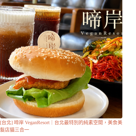
[台北] 啼岸 VeganResort｜台北最特別的純素空間，美食美
髮店貓三合一