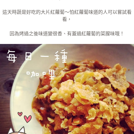
這天時蔬是好吃的大片紅蘿蔔～怕紅蘿蔔味道的人可以嘗試看
看，
因為烤過之後味道變很香、有蓋過紅蘿蔔的菜腥味哦！