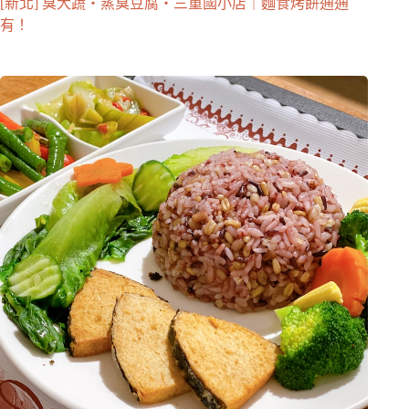
[新北] 臭大蔬・蒸臭豆腐・三重國小店｜麵食烤餅通通
有！