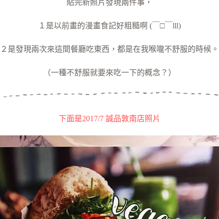
貼完新照片發現兩件事，
１是以前畫的漫畫食記好粗糙啊 (￣□￣lll)
２是發現兩次來這間餐廳吃東西，都是在我喉嚨不舒服的時候。
（一種不舒服就要來吃一下的概念？）
下面是2017/7 誠品敦南店照片