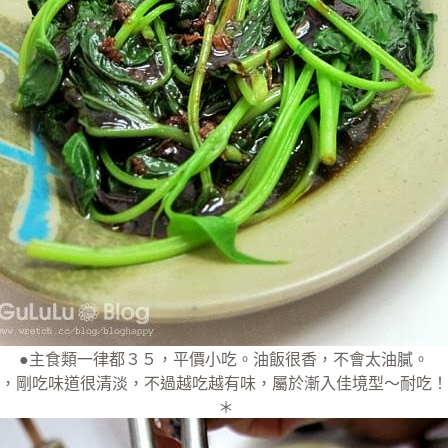
●主食類一律都３５，平價小吃。油飯很香，不會太油膩。
，剛吃味道很清淡，不過越吃越有味，屬於漸入佳境型～耐吃！
＊