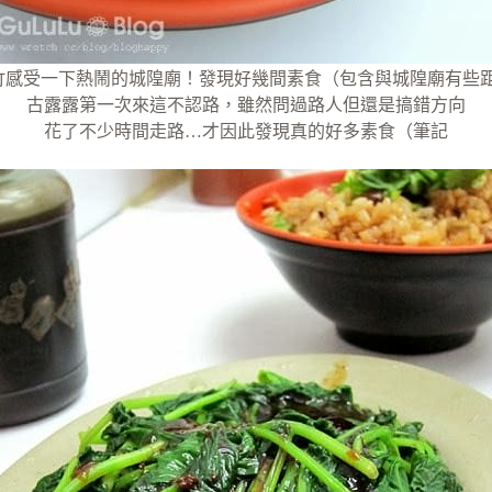
竹感受一下熱鬧的城隍廟！發現好幾間素食（包含與城隍廟有些
古露露第一次來這不認路，雖然問過路人但還是搞錯方向
花了不少時間走路…才因此發現真的好多素食（筆記