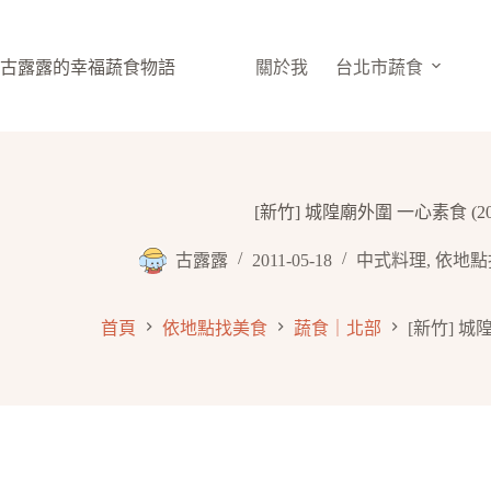
跳
至
主
古露露的幸福蔬食物語
關於我
台北市蔬食
要
內
容
[新竹] 城隍廟外圍 一心素食 (20
古露露
2011-05-18
中式料理
,
依地點
首頁
依地點找美食
蔬食｜北部
[新竹] 城