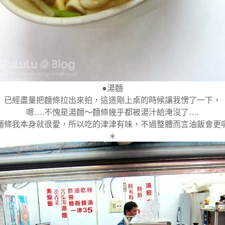
●湯麵
已經盡量把麵條拉出來拍，這道剛上桌的時候讓我愣了一下，
嗯….不愧是湯麵～麵條幾乎都被湯汁給淹沒了….
麵條我本身就很愛，所以吃的津津有味，不過整體而言油飯會更
＊