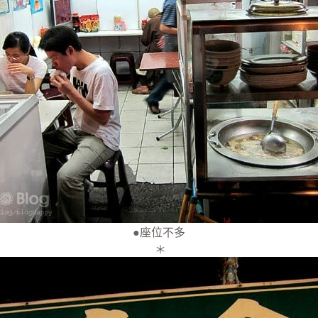
●座位不多
＊