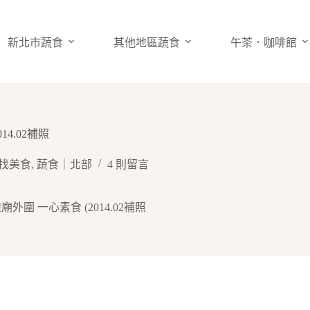
新北市蔬食
其他地區蔬食
午茶．咖啡館
14.02補照
找美食
,
蔬食｜北部
4 則留言
隍廟外圍 一心素食 (2014.02補照