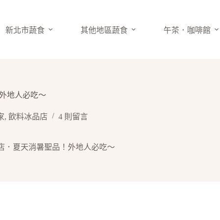
新北市蔬食
其他地區蔬食
午茶．咖啡館
！外地人必吃～
家
,
飲料冰品店
4 則留言
忠冰店．夏天消暑聖品！外地人必吃～