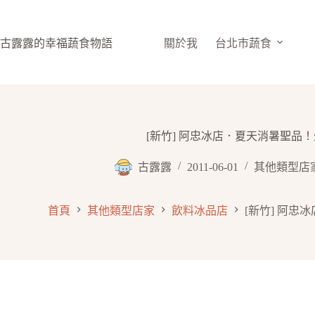
跳
至
主
古露露的幸福蔬食物語
關於我
台北市蔬食
要
內
容
[新竹] 阿忠冰店．夏天消暑聖品
古露露
2011-06-01
其他類型店
首頁
其他類型店家
飲料冰品店
[新竹] 阿