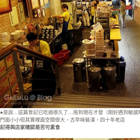
●是說…這篇食記已吃過很久了…拖到現在才發（剛好遇到敏感時
門面小小但其實裡面空間很大，古早味裝潢，四十年老店
記得與店家確認是否可素食