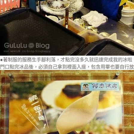
●著制服的服務生手腳利落，才點完沒多久就迅速完成我的冰啦
門口點完冰品後，必須自己拿到裡面入座，包含用畢也要自行放