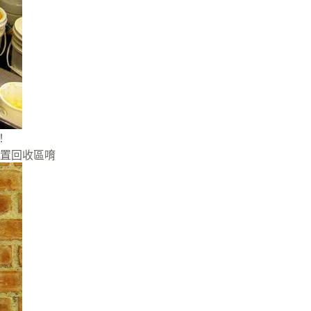
！
置回收區唷