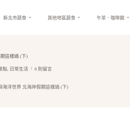
新北市蔬食
其他地區蔬食
午茶．咖啡館
期這樣過 (下)
景點
,
日常生活
6 則留言
野柳海洋世界 北海岸假期這樣過 (下)