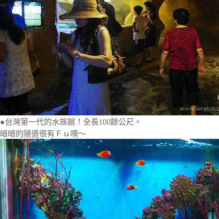
●台灣第一代的水族館！全長100餘公尺。
暗暗的隧道很有Ｆｕ唷～