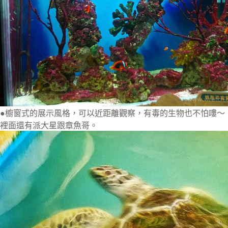
●櫥窗式的展示風格，可以近距離觀察，有毒的生物也不怕嘍～
裡面還有派大星跟章魚哥。