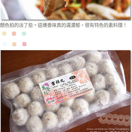
顏色拍的淡了些。這燻香味真的滿濃郁，很有特色的素料理！