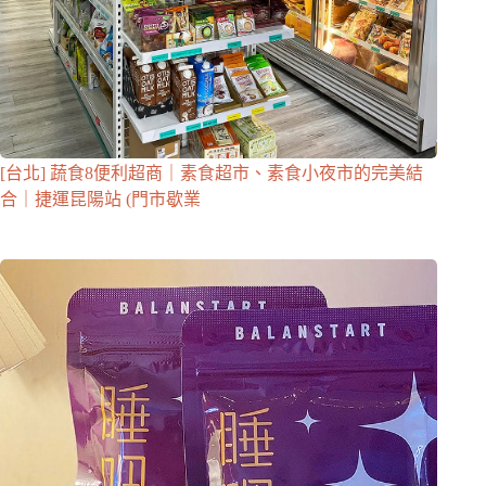
[台北] 蔬食8便利超商｜素食超市、素食小夜市的完美結
合｜捷運昆陽站 (門市歇業