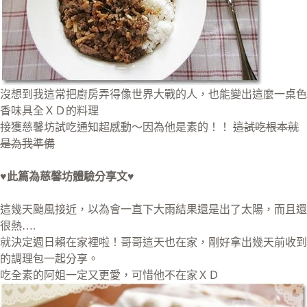
沒想到我這常把廚房弄得像世界大戰的人，也能變出這麼一桌色
香味具全ＸＤ的料理
接獲慈馨坊試吃通知超感動～因為他是素的！！
這試吃根本就
是為我準備
♥此篇為慈馨坊體驗分享文♥
這幾天颱風接近，以為會一直下大雨結果還是出了太陽，而且還
很熱….
就決定週日賴在家裡啦！哥哥這天也在家，剛好拿出幾天前收到
的調理包一起分享。
吃全素的阿姐一定又更愛，可惜他不在家ＸＤ