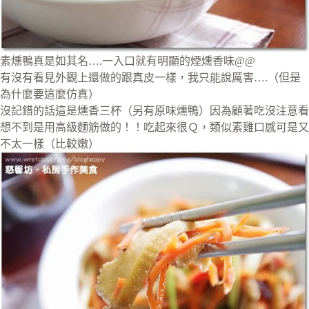
素燻鴨真是如其名….一入口就有明顯的煙燻香味@@
有沒有看見外觀上還做的跟真皮一樣，我只能說厲害….（但是
為什麼要這麼仿真）
沒記錯的話這是燻香三杯（另有原味燻鴨）因為顧著吃沒注意看
想不到是用高級麵筋做的！！吃起來很Ｑ，類似素雞口感可是又
不太一樣（比較嫩）