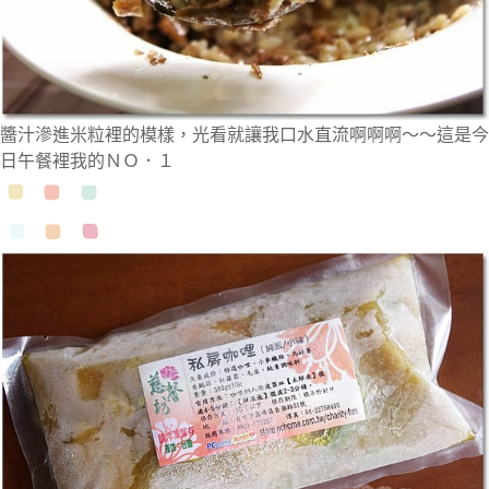
醬汁滲進米粒裡的模樣，光看就讓我口水直流啊啊啊～～這是今
日午餐裡我的ＮＯ．１