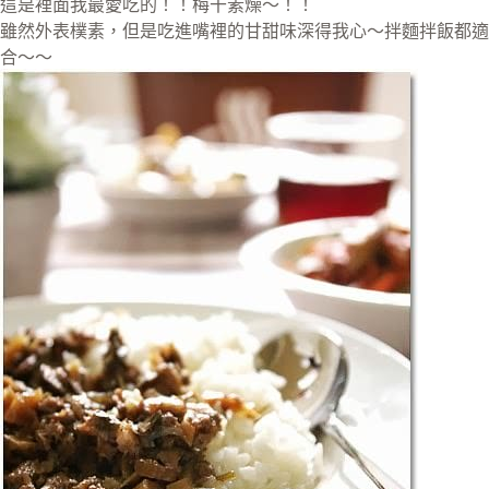
這是裡面我最愛吃的！！梅干素燥～！！
雖然外表樸素，但是吃進嘴裡的甘甜味深得我心～拌麵拌飯都適
合～～