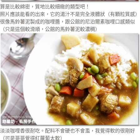
算是比較綿密，質地比較細緻的類型吧！
照片應該能看的出來，它的湯汁不是完全液體狀（有顆粒質感）
很像馬鈴薯泥製成的咖哩醬，跟公館的尼泊爾素咖哩口感類似
（只是這個較滑順，公館的馬鈴薯泥較濃稠）
淡淡咖哩香很耐吃。配料不會硬也不會濫，我覺得軟的很剛好
（可是哥哥覺得紅蘿蔔太軟）