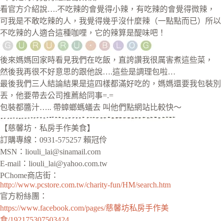
看官方介紹說….不吃辣的會覺得小辣，有吃辣的會覺得微辣，
可我是不敢吃辣的人，我覺得幾乎沒什麼辣（一點點而已）所以
不吃辣的人適合這種咖哩，它的辣算是醍味吧！
後來媽媽回家時看見我們在吃飯，直誇讚我很厲害煮這些菜，
然後我再很不好意思的跟他說….這些是調理包啦…
最後我們三人結論結果是這四樣都滿好吃的，媽媽還要我包裝別
丟，他要帶去公司推薦給同事=.=
包裝都醬汁….. 帶蟑螂螞蟻去 叫他們點網站比較快～
【慈馨坊．私房手作美食】
訂購專線：0931-575257 賴冠伶
MSN：
liouli_lai@sinamail.com
E-mail：
liouli_lai@yahoo.com.tw
PChome商店街：
http://www.pcstore.com.tw/charity-fun/HM/search.htm
官方粉絲團：
https://www.facebook.com/pages/慈馨坊私房手作美
食/192175307503424