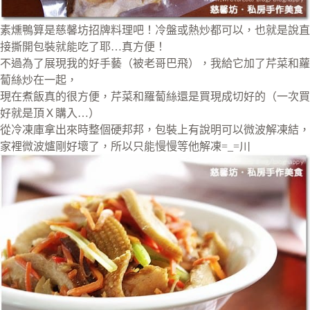
素燻鴨算是慈馨坊招牌料理吧！冷盤或熱炒都可以，也就是說直
接撕開包裝就能吃了耶…真方便！
不過為了展現我的好手藝（被老哥巴飛），我給它加了芹菜和蘿
蔔絲炒在一起，
現在煮飯真的很方便，芹菜和羅蔔絲還是買現成切好的（一次買
好就是頂Ｘ購入…）
從冷凍庫拿出來時整個硬邦邦，包裝上有說明可以微波解凍結，
家裡微波爐剛好壞了，所以只能慢慢等他解凍=_=川