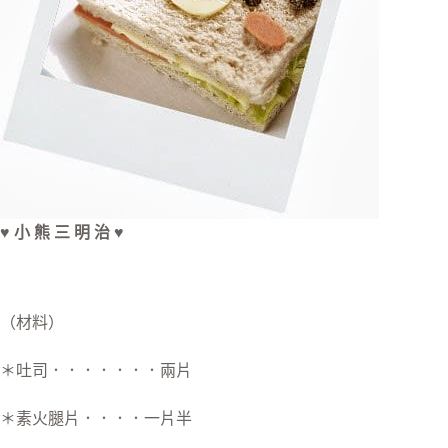
♥ 小 熊 三 明 治 ♥
（材料）
＊吐司．．．．．．．兩片
＊素火腿片．．．．一片半