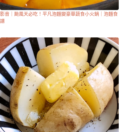
影音｜颱風天必吃！平凡泡麵變豪華蔬食小火鍋｜泡麵食
譜