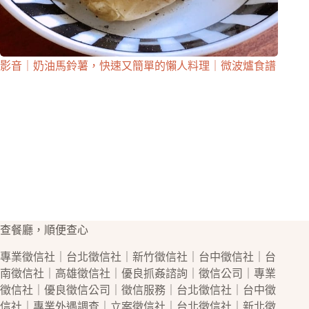
影音｜奶油馬鈴薯，快速又簡單的懶人料理｜微波爐食譜
查餐廳，順便查心
專業
徵信社
｜
台北徵信社
｜
新竹徵信社
｜
台中徵信社
｜
台
南徵信社
｜
高雄徵信社
｜優良
抓姦
諮詢｜
徵信公司
｜專業
徵信社
｜優良
徵信公司
｜
徵信
服務｜
台北徵信社
｜
台中徵
信社
｜專業
外遇
調查｜立案
徵信社
｜
台北徵信社
｜
新北徵