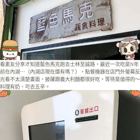
看素友分享才知道藍色馬克跑去士林至誠路，最近一次吃是N年
前在內湖⋯（內湖店現在還有嗎？），點餐機器在店門外螢幕反
光看不太清楚畫面，披薩跟義大利麵都很好吃，等待是值得的～
料理有奶、可去五辛。