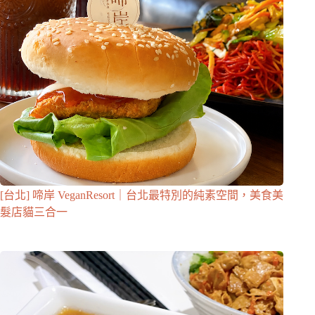
[台北] 啼岸 VeganResort｜台北最特別的純素空間，美食美
髮店貓三合一