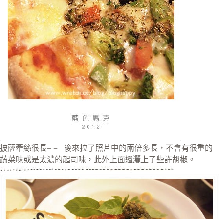
披薩牽絲很長= =+ 後來拉了照片中的兩倍多長，不會有很重的
蔬菜味或是太濃的起司味，此外上面還灑上了些許胡椒。