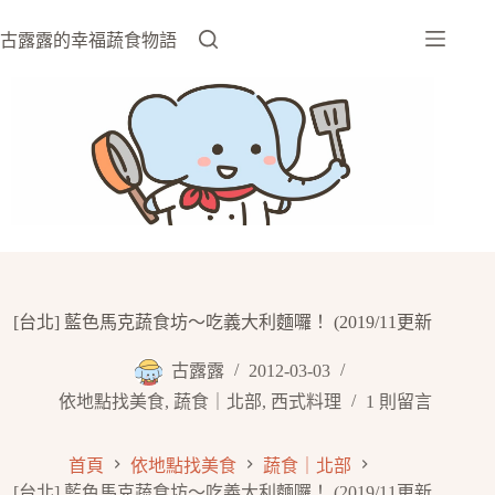
跳
至
古露露的幸福蔬食物語
主
要
內
容
[台北] 藍色馬克蔬食坊～吃義大利麵囉！ (2019/11更新
古露露
2012-03-03
依地點找美食
,
蔬食｜北部
,
西式料理
1 則留言
首頁
依地點找美食
蔬食｜北部
[台北] 藍色馬克蔬食坊～吃義大利麵囉！ (2019/11更新