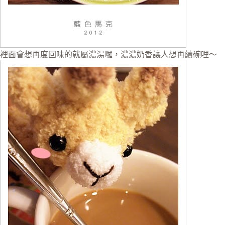
裡面會想再度回味的就屬濃湯囉，濃濃奶香讓人想再續碗哩～