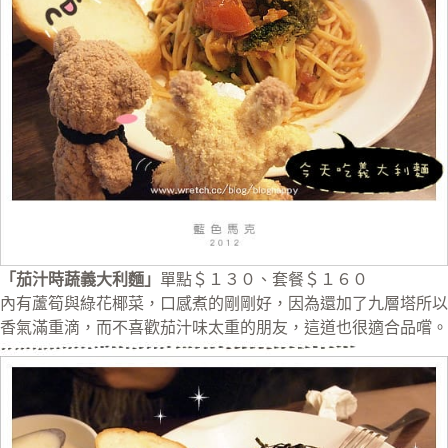
「茄汁時蔬義大利麵」
單點＄１３０、套餐＄１６０
內有蘆筍與綠花椰菜，口感煮的剛剛好，因為還加了九層塔所以
香氣滿重滴，而不喜歡茄汁味太重的朋友，這道也很適合品嚐。