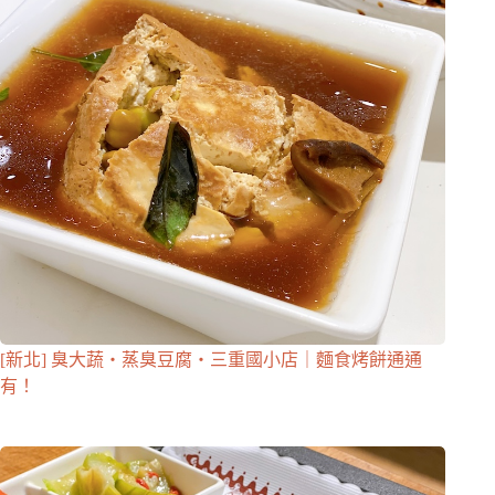
[新北] 臭大蔬・蒸臭豆腐・三重國小店｜麵食烤餅通通
有！