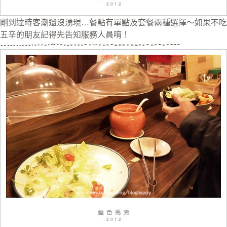
剛到達時客潮還沒湧現…餐點有單點及套餐兩種選擇～如果不吃
五辛的朋友記得先告知服務人員唷！