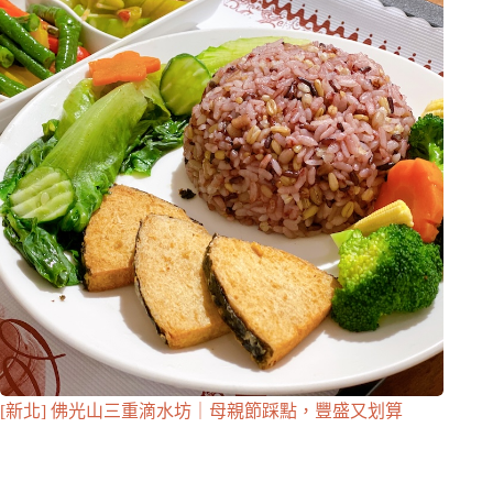
[新北] 佛光山三重滴水坊｜母親節踩點，豐盛又划算