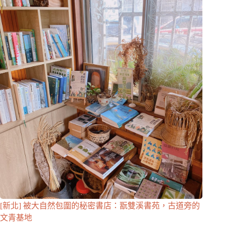
[新北] 被大自然包圍的秘密書店：翫雙溪書苑，古道旁的
文青基地