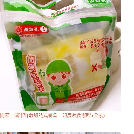
開箱｜國軍野戰加熱式餐盒 – 印度蔬食咖哩 (全素)