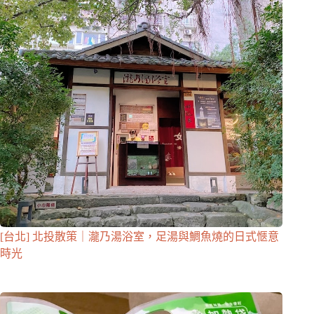
[台北] 北投散策｜瀧乃湯浴室，足湯與鯛魚燒的日式愜意
時光