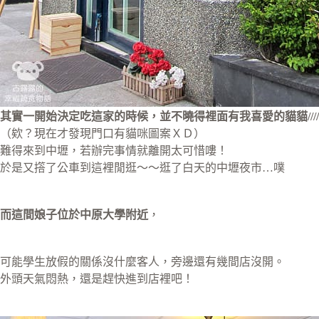
其實一開始決定吃這家的時候，並不曉得裡面有我喜愛的貓貓//////
（欸？現在才發現門口有貓咪圖案ＸＤ）
難得來到中壢，若辦完事情就離開太可惜嘍！
於是又撘了公車到這裡閒逛～～逛了白天的中壢夜市…噗
而這間娘子位於中原大學附近
，
可能學生放假的關係沒什麼客人，旁邊還有幾間店沒開。
外頭天氣悶熱，還是趕快進到店裡吧！