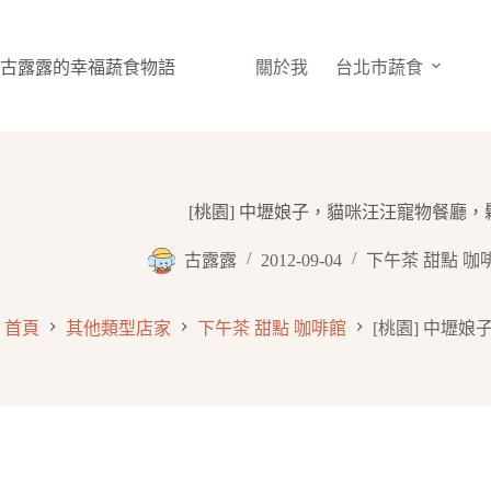
跳
至
主
古露露的幸福蔬食物語
關於我
台北市蔬食
要
內
容
[桃園] 中壢娘子，貓咪汪汪寵物餐廳，
古露露
2012-09-04
下午茶 甜點 咖
首頁
其他類型店家
下午茶 甜點 咖啡館
[桃園] 中壢