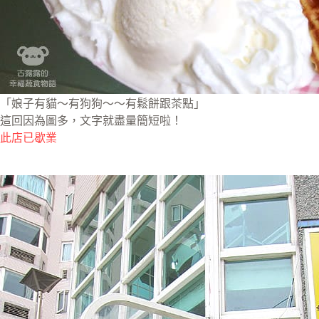
「娘子有貓～有狗狗～～有鬆餅跟茶點」
這回因為圖多，文字就盡量簡短啦！
此店已歇業