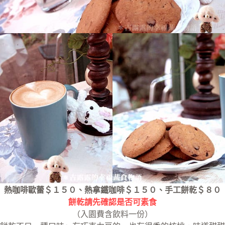
熱咖啡歐蕾＄１５０、熱拿鐵咖啡＄１５０、手工餅乾＄８０
餅乾請先確認是否可素食
（入園費含飲料一份）