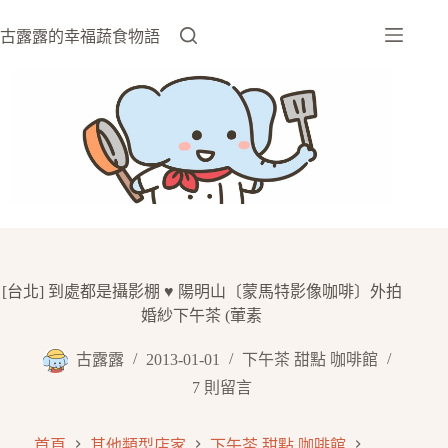
跳
至
古露露的幸福蔬食物語
主
要
內
容
[台北] 到處都是攝影棚 ♥ 陽明山〔蒙馬特影像咖啡〕外拍
婚紗下午茶 (葷素
古露露
2013-01-01
下午茶 甜點 咖啡館
7 則留言
首頁
其他類型店家
下午茶 甜點 咖啡館