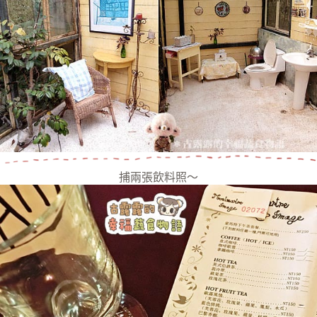
捕兩張飲料照～