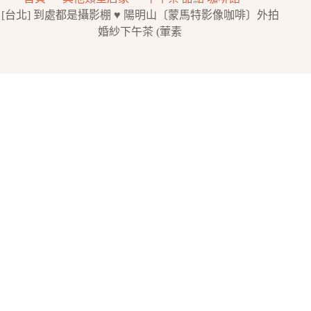
[台北] 到處都是攝影棚 ♥ 陽明山〔蒙馬特影像咖啡〕外拍
婚紗下午茶 (葷素