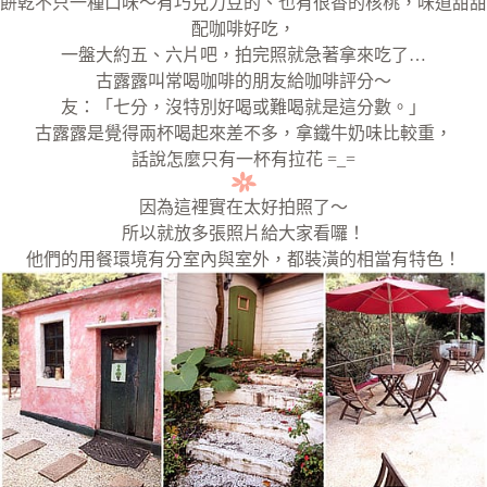
餅乾不只一種口味～有巧克力豆的、也有很香的核桃，味道甜甜
配咖啡好吃，
一盤大約五、六片吧，拍完照就急著拿來吃了…
古露露叫常喝咖啡的朋友給咖啡評分～
友：「七分，沒特別好喝或難喝就是這分數。」
古露露是覺得兩杯喝起來差不多，拿鐵牛奶味比較重，
話說怎麼只有一杯有拉花 =_=
因為這裡實在太好拍照了～
所以就放多張照片給大家看囉！
他們的用餐環境有分室內與室外，都裝潢的相當有特色！