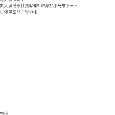
於大溪搭乘桃園客運5105線於小烏來下車。
◎停車空間：約40格
標籤