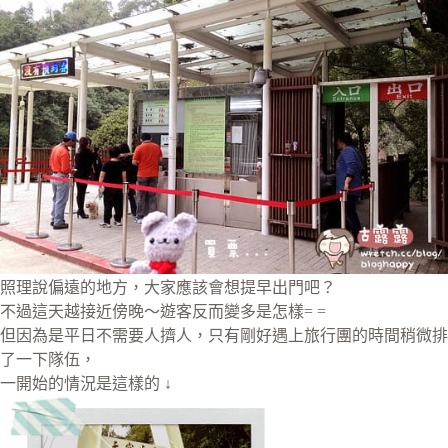
照理說偏遠的地方，大家應該會想提早出門吧？
不過這天越接近傍晚～遊客反而變多是怎樣= =
但因為是平日不需要人擠人，只有剛好遇上旅行團的時間稍微排
了一下隊伍，
一開始的情況是這樣的 ↓