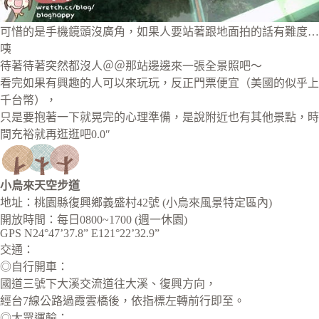
可惜的是手機鏡頭沒廣角，如果人要站著跟地面拍的話有難度…
咦
待著待著突然都沒人＠＠那站邊邊來一張全景照吧～
看完如果有興趣的人可以來玩玩，反正門票便宜（美國的似乎上
千台幣），
只是要抱著一下就晃完的心理準備，是說附近也有其他景點，時
間充裕就再逛逛吧0.0″
小烏來天空步道
地址：桃園縣復興鄉義盛村42號 (小烏來風景特定區內)
開放時間：每日0800~1700 (週一休園)
GPS N24°47’37.8” E121°22’32.9”
交通：
◎自行開車：
國道三號下大溪交流道往大溪、復興方向，
經台7線公路過霞雲橋後，依指標左轉前行即至。
◎大眾運輸：