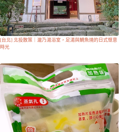
[台北] 北投散策｜瀧乃湯浴室，足湯與鯛魚燒的日式愜意
時光