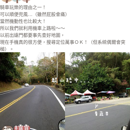
騎車玩樂的理由之一！
可以順便兜風…（雖然屁股會痛）
當然機動性也比較大！
所以我們就利用機車上路啦～～
以前出遠門都要事先查好地圖，
現在手機真的很方便，搜尋定位萬事ＯＫ！（但系統偶爾會突
槌）。