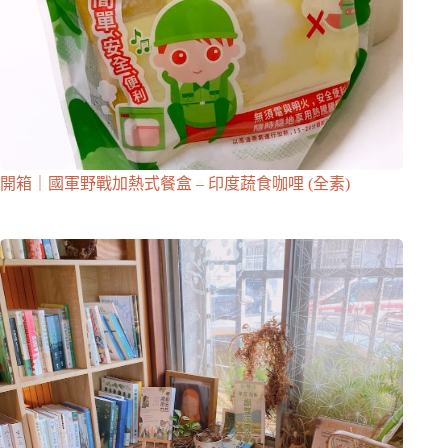
開箱｜國軍野戰加熱式餐盒 – 印度蔬食咖哩 (全素)