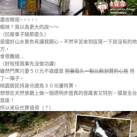
盡收眼底= = ↑ ↑ ↑
蝦咪？我以為更大的說～～
（凹屋車子騎那麼久）
是還好山水景色有讓我開心，不然辛苦來到這晃一下就沒有的地
方，
會很難過…
（好啦怪我事先沒做功課）
雖然門票只要５０元不過還是
抱著逛久一點比較划算的心態
待
了一陣子，
桃園居民持身分證為３０元優待票，
想想在天然景觀上做一個透明步道真的很厲害又特別，還是全台
首座！
所以來玩也算值得（？）