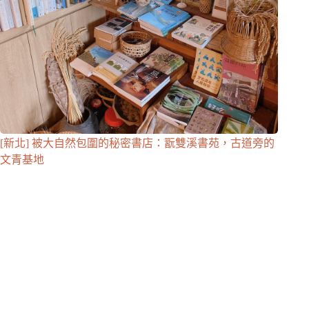
[新北] 被大自然包圍的秘密書店：翫雙溪書苑，古道旁的
文青基地