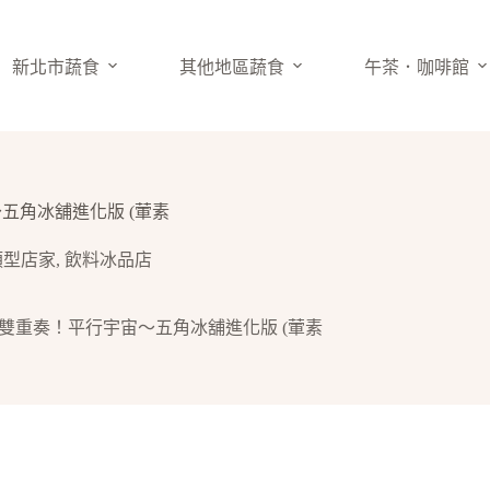
新北市蔬食
其他地區蔬食
午茶．咖啡館
五角冰舖進化版 (葷素
類型店家
,
飲料冰品店
的雙重奏！平行宇宙～五角冰舖進化版 (葷素