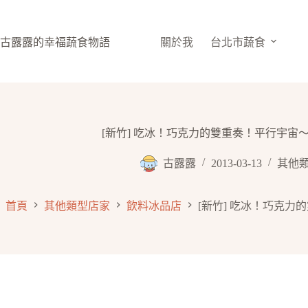
跳
至
主
古露露的幸福蔬食物語
關於我
台北市蔬食
要
內
容
[新竹] 吃冰！巧克力的雙重奏！平行宇宙～
古露露
2013-03-13
其他
首頁
其他類型店家
飲料冰品店
[新竹] 吃冰！巧克力