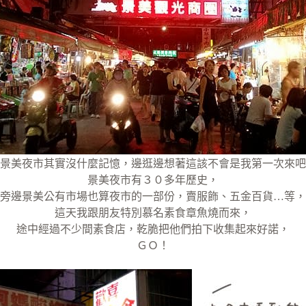
景美夜市其實沒什麼記憶，邊逛邊想著這該不會是我第一次來吧
景美夜市有３０多年歷史，
旁邊景美公有市場也算夜市的一部份，賣服飾、五金百貨…等，
這天我跟朋友特別慕名素食章魚燒而來，
途中經過不少間素食店，乾脆把他們拍下收集起來好諾，
ＧＯ！