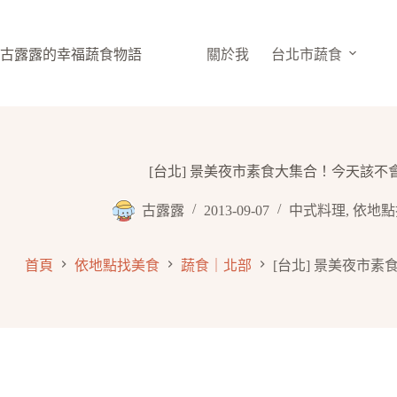
跳
至
主
古露露的幸福蔬食物語
關於我
台北市蔬食
要
內
容
[台北] 景美夜市素食大集合！今天該
古露露
2013-09-07
中式料理
,
依地點
首頁
依地點找美食
蔬食｜北部
[台北] 景美夜市