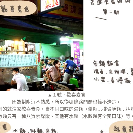
▲１號．歡喜素食
因為對附近不熟悉，所以從哪條路開始也搞不清楚，
到的就這家歡喜素食，賣不同口味的湯麵（羹麵…排骨酥麵…招
飯類只有一種八寶素燥飯、其他有水餃（水餃還有全麥口味）等