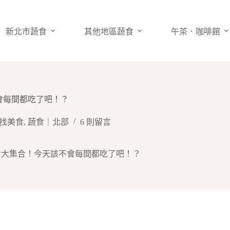
新北市蔬食
其他地區蔬食
午茶．咖啡館
不會每間都吃了吧！？
找美食
,
蔬食｜北部
6 則留言
素食大集合！今天該不會每間都吃了吧！？