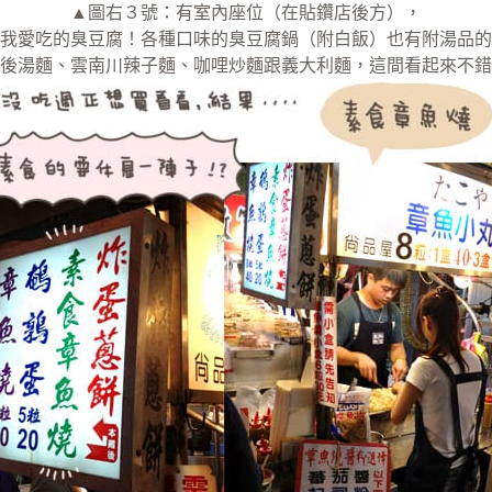
▲圖右３號：有室內座位（在貼鑽店後方），
我愛吃的臭豆腐！各種口味的臭豆腐鍋（附白飯）也有附湯品的
後湯麵、雲南川辣子麵、咖哩炒麵跟義大利麵，這間看起來不錯