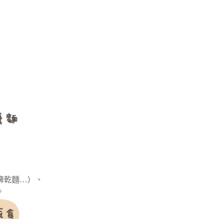
牌乾麵…）、
。