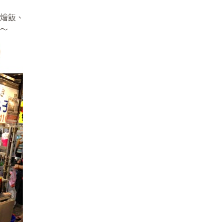
燴飯、
～