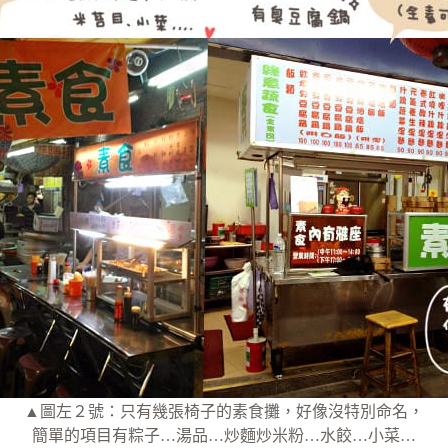
▲圖左２號：只有幾張椅子的素食攤，好像沒特別命名，
簡單的項目有粽子…湯品…炒麵炒米粉…水餃…小菜…