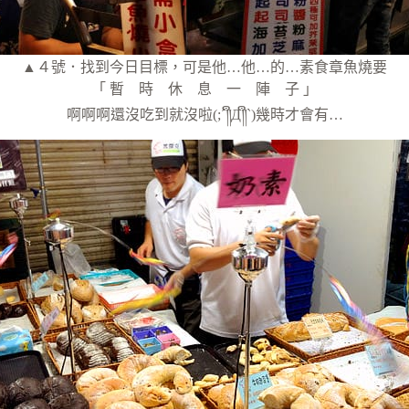
▲４號．找到今日目標，可是他…他…的…素食章魚燒要
「 暫 時 休 息 一 陣 子 」
啊啊啊還沒吃到就沒啦(;´༎ຶД༎ຶ`)幾時才會有…