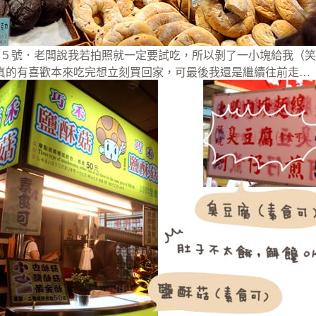
５號．老闆說我若拍照就一定要試吃，所以剝了一小塊給我（笑
真的有喜歡本來吃完想立刻買回家，可最後我還是繼續往前走…