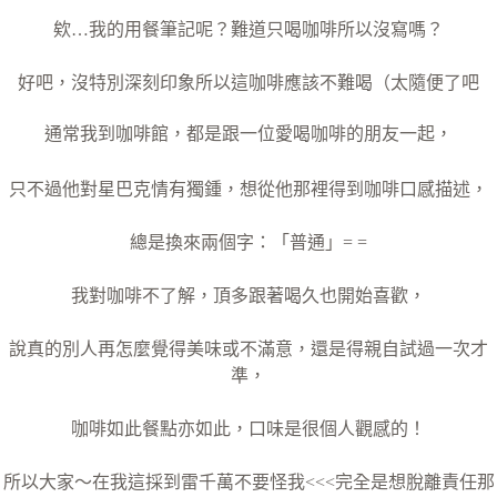
欸…我的用餐筆記呢？難道只喝咖啡所以沒寫嗎？
好吧，沒特別深刻印象所以這咖啡應該不難喝（太隨便了吧
通常我到咖啡館，都是跟一位愛喝咖啡的朋友一起，
只不過他對星巴克情有獨鍾，想從他那裡得到咖啡口感描述，
總是換來兩個字：「普通」= =
我對咖啡不了解，頂多跟著喝久也開始喜歡，
說真的別人再怎麼覺得美味或不滿意，還是得親自試過一次才
準，
咖啡如此餐點亦如此，口味是很個人觀感的！
所以大家～在我這採到雷千萬不要怪我<<<完全是想脫離責任那