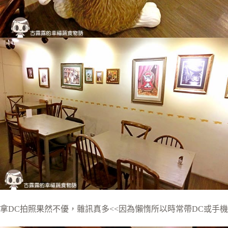
拿DC拍照果然不優，雜訊真多<<因為懶惰所以時常帶DC或手機