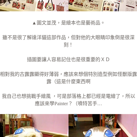
▲圖文並茂，是繪本也是藝術品。
雖不是很了解達洋貓這部作品，但對他的大眼睛印象倒是很深
刻！
插圖要讓人容易記住也是很重要的ＸＤ
相對我的古露露顯得好薄弱，應該來想個特別造型例如怪獸版露
露（這是什麼東西啊
我自己也想挑戰手繪風 ，可是部落格上都已經是電繪了，所以
應該來學Painter？（噴特苦手…