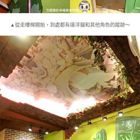
▲從走樓梯開始，到處都有達洋貓和其他角色的蹤跡～