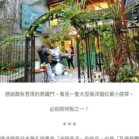
通過頗有意境的黑鐵門，看見一隻大型達洋貓拉著小提琴，
必拍照地點之一！
＊＊＊
達洋貓是日本著名插畫家「池田晶子」的作品，也是「瓦奇菲爾