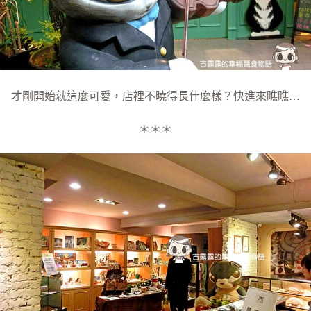
才剛開始就這麼可愛，店裡不曉得長什麼樣？快進來瞧瞧…
＊＊＊