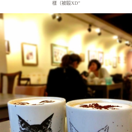
樣（被毆XD”