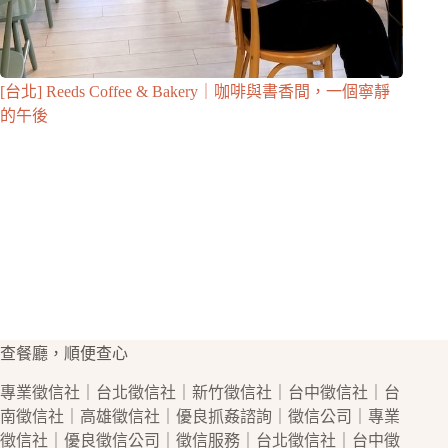
[台北] Reeds Coffee & Bakery｜咖啡與書香間，一個寧靜
的午後
查餐廳，順便查心
專業
徵信社
｜
台北徵信社
｜
新竹徵信社
｜
台中徵信社
｜
台
南徵信社
｜
高雄徵信社
｜優良
抓姦
諮詢｜
徵信公司
｜專業
徵信社
｜優良
徵信公司
｜
徵信
服務｜
台北徵信社
｜
台中徵