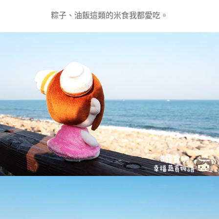
粽子、油飯這類的米食我都愛吃。