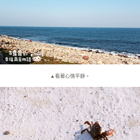
▲看著心情平靜。