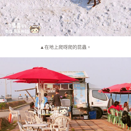
▲在地上爬呀爬的昆蟲。