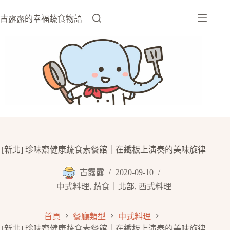
跳
至
古露露的幸福蔬食物語
主
要
內
容
[新北] 珍味齋健康蔬食素餐館｜在鐵板上演奏的美味旋律
古露露
2020-09-10
中式料理
,
蔬食｜北部
,
西式料理
首頁
餐廳類型
中式料理
[新北] 珍味齋健康蔬食素餐館｜在鐵板上演奏的美味旋律