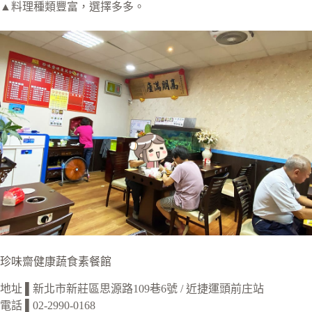
▲料理種類豐富，選擇多多。
珍味齋健康蔬食素餐館
地址 ▌新北市新莊區思源路109巷6號 / 近捷運頭前庄站
電話 ▌02-2990-0168