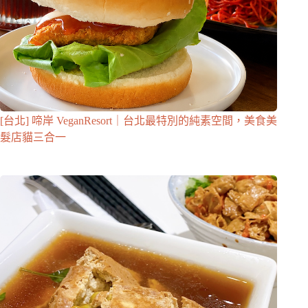
[台北] 啼岸 VeganResort｜台北最特別的純素空間，美食美
髮店貓三合一