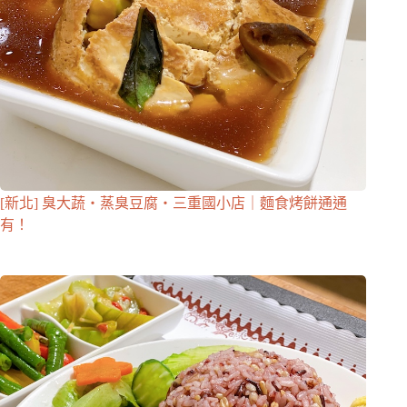
[新北] 臭大蔬・蒸臭豆腐・三重國小店｜麵食烤餅通通
有！