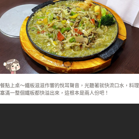
餐點上桌～鐵板滋滋作響的悅耳聲音，光聽著就快流口水，料理
塞滿一整個鐵板都快溢出來，這根本是兩人份吧！