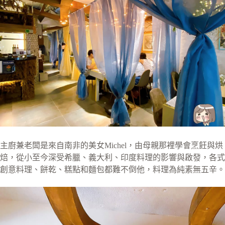
主廚兼老闆是來自南非的美女Michel，由母親那裡學會烹飪與烘
焙，從小至今深受希臘、義大利、印度料理的影響與啟發，各式
創意料理、餅乾、糕點和麵包都難不倒他，料理為純素無五辛。