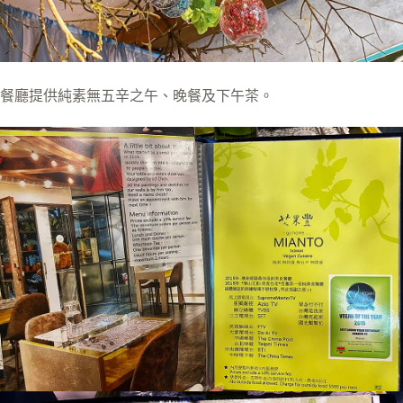
餐廳提供純素無五辛之午、晚餐及下午茶。