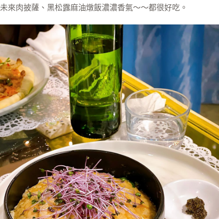
未來肉披薩、黑松露麻油燉飯濃濃香氣～～都很好吃。