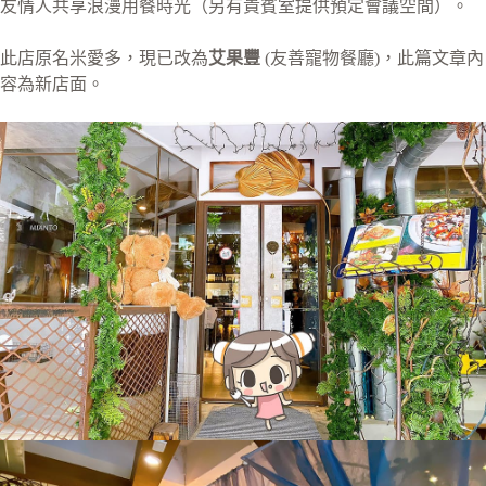
友情人共享浪漫用餐時光（另有貴賓室提供預定會議空間）。
此店原名米愛多，現已改為
艾果豐
(友善寵物餐廳)，此篇文章內
容為新店面。