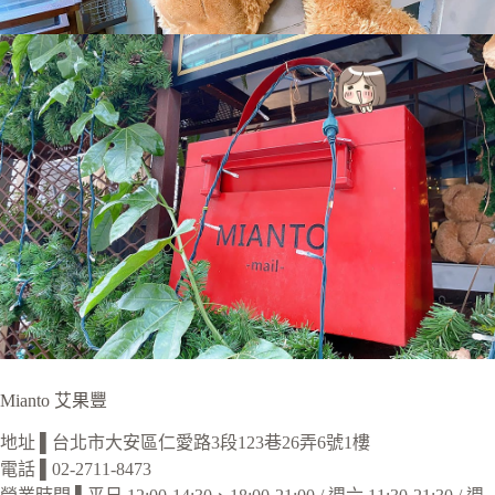
Mianto 艾果豐
地址 ▌台北市大安區仁愛路3段123巷26弄6號1樓
電話 ▌02-2711-8473