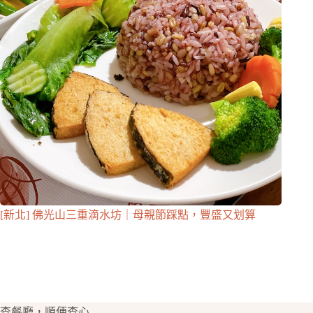
[新北] 佛光山三重滴水坊｜母親節踩點，豐盛又划算
查餐廳，順便查心