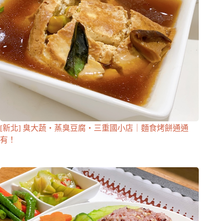
[新北] 臭大蔬・蒸臭豆腐・三重國小店｜麵食烤餅通通
有！