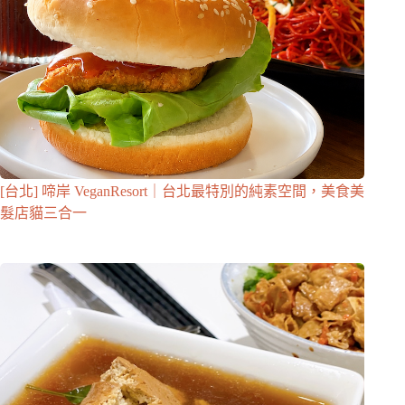
[台北] 啼岸 VeganResort｜台北最特別的純素空間，美食美
髮店貓三合一