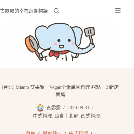
跳
至
古露露的幸福蔬食物語
主
要
內
容
[台北] Mianto 艾果豐｜Vegan全素異國料理 甜點 – 2 新店
面篇
古露露
2020-08-31
中式料理
,
蔬食｜北部
,
西式料理
首頁
餐廳類型
中式料理