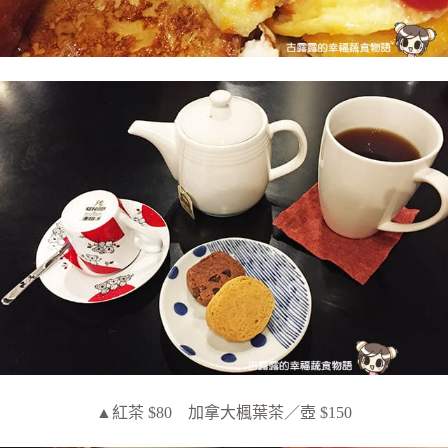
▲紅茶 $80 加拿大楓葉茶／壺 $150