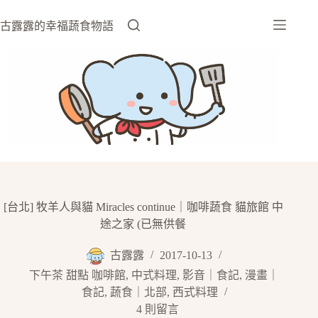
跳
至
古露露的幸福蔬食物語
主
要
內
容
[台北] 牧羊人與貓 Miracles continue｜咖啡蔬食 貓旅館 中
途之家 (已無供餐
古露露
2017-10-13
下午茶 甜點 咖啡館
,
中式料理
,
影音｜食記
,
漫畫｜
食記
,
蔬食｜北部
,
西式料理
4 則留言