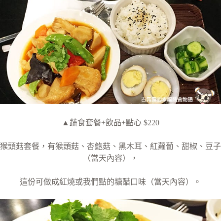
▲蔬食套餐+飲品+點心 $220
猴頭菇套餐，有猴頭菇、杏鮑菇、黑木耳、紅蘿蔔、甜椒、豆子
（當天內容），
這份可做成紅燒或我們點的糖醋口味（當天內容）。