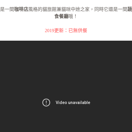
是一間
咖啡店
風格的貓旅館兼貓咪中途之家，同時它還是一間
蔬
食餐廳
哦！
2019更新：已無供餐