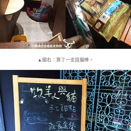
▲圖右：買了一支逗貓棒。