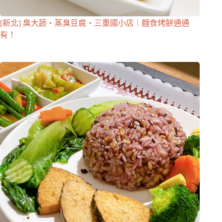
[新北] 臭大蔬・蒸臭豆腐・三重國小店｜麵食烤餅通通
有！