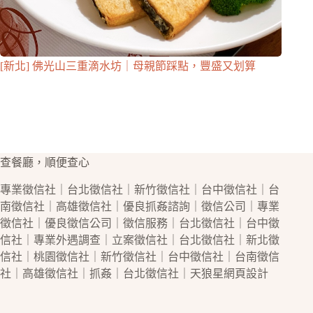
[新北] 佛光山三重滴水坊｜母親節踩點，豐盛又划算
查餐廳，順便查心
專業
徵信社
｜
台北徵信社
｜
新竹徵信社
｜
台中徵信社
｜
台
南徵信社
｜
高雄徵信社
｜優良
抓姦
諮詢｜
徵信公司
｜專業
徵信社
｜優良
徵信公司
｜
徵信
服務｜
台北徵信社
｜
台中徵
信社
｜專業
外遇
調查｜立案
徵信社
｜
台北徵信社
｜
新北徵
信社
｜
桃園徵信社
｜
新竹徵信社
｜
台中徵信社
｜
台南徵信
社
｜
高雄徵信社
｜
抓姦
｜
台北徵信社
｜天狼星
網頁設計