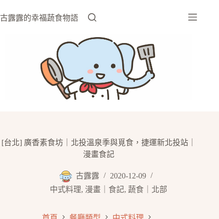
跳
至
古露露的幸福蔬食物語
主
要
內
容
[台北] 廣香素食坊｜北投溫泉季與覓食，捷運新北投站｜
漫畫食記
古露露
2020-12-09
中式料理
,
漫畫｜食記
,
蔬食｜北部
首頁
餐廳類型
中式料理